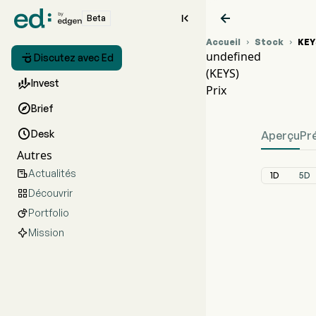


Beta
Accueil
Stock
KEY


undefined

Discutez avec Ed
(KEYS)
Grap

Invest
Prix
unde

Brief

Desk
Aperçu
Pr
Autres
Actualités

1D
5D
Découvrir

Portfolio

Mission