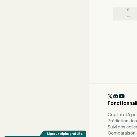
1D
--

Fonctionnal
Copilote IA p
Prédiction des
Suivi des coll
Comparaison 