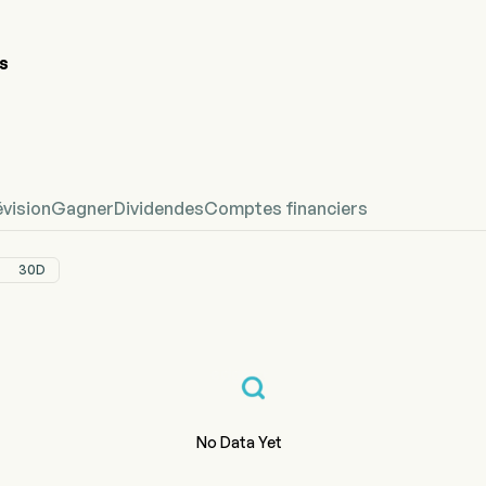
S
hique du cours de l'action KEYS
fined Prix
évision
Gagner
Dividendes
Comptes financiers
30D
No Data Yet