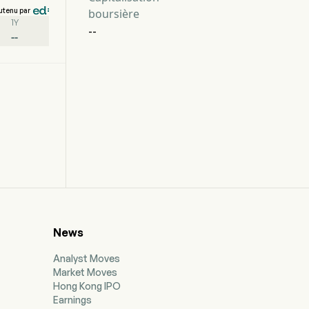
utenu par
boursière
1Y
--
--
News
Analyst Moves
Market Moves
Hong Kong IPO
Earnings