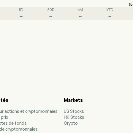
So
5D
30D
6M
YTD
--
--
--
--
ités
Markets
our actions et cryptomonnaies
US Stocks
 prix
HK Stocks
ectes de fonds
Crypto
de cryptomonnaies