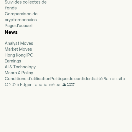
Suivi des collectes de
base de fibres permettant de protéger et
fonds
promouvoir les marchandises, d'assurer le
Comparaison de
commerce mondial et de garantir la sécurité des
cryptomonnaies
consommateurs. L'entreprise produit de la
Page d'accueil
couche extérieure (linerboard), du medium, du
News
whitetop, de la couche extérieure recyclée, du
medium recyclé ainsi que du kraft saturant. En
Analyst Moves
outre, elle recycle environ un million de tonnes de
Market Moves
carton ondulé usagé (OCC) ainsi que des
Hong Kong IPO
papiers mélangés et blancs. Le segment des
Earnings
fibres cellulosiques mondiales concentre
AI & Technology
principalement ses activités sur la production
Macro & Policy
de fibres cellulosiques, matière première
Conditions d’utilisation
Politique de confidentialité
Plan du site
renouvelable utilisée dans de nombreux produits
© 2026 Edgen fonctionné par
indispensables au quotidien tels que les
couches, les serviettes et les mouchoirs en
papier, les produits d'hygiène féminine, les
produits de gestion de l'incontinence et autres
articles d'hygiène personnelle. De plus, ses
pâtes spécialisées constituent une matière
première durable utilisée dans les textiles, les
matériaux de construction, les peintures, les