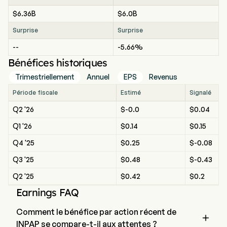
$6.36B
$6.0B
Surprise
Surprise
--
-5.66%
Bénéfices historiques
Trimestriellement
Annuel
EPS
Revenus
Période fiscale
Estimé
Signalé
Q2 '26
$-0.0
$0.04
Q1 '26
$0.14
$0.15
Q4 '25
$0.25
$-0.08
Q3 '25
$0.48
$-0.43
Q2 '25
$0.42
$0.2
Earnings FAQ
Comment le bénéfice par action récent de

INPAP se compare-t-il aux attentes ?