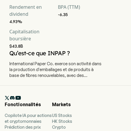
Rendement en
BPA (TTM)
dividend
-6.35
4.93%
Capitalisation
boursière
$43.8B
Qu’est-ce que INPAP ?
International Paper Co. exerce son activité dans
la production d'emballages et de produits à
base de fibres renouvelables, avec des
opérations de fabrication. L'entreprise est
basée à Memphis, dans le Tennessee, et
emploie actuellement 37 000 salariés à temps

plein. L'entreprise produit des emballages et
Fonctionnalités
Markets
des produits cellulosiques à base de fibres
renouvelables. Elle opère via deux segments :
Copilote IA pour actions
US Stocks
l'emballage industriel et les fibres cellulosiques
et cryptomonnaies
HK Stocks
mondiales. Le segment de l'emballage industriel
Prédiction des prix
Crypto
se concentre sur la création d'emballages à