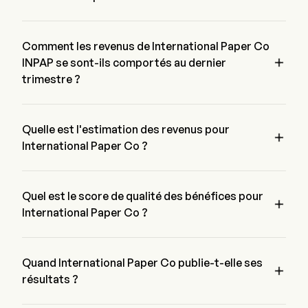
Le bénéfice par action le plus récent de International Paper 
Co est de $0.04, battement les attentes de $-0.0.
Comment les revenus de International Paper Co

INPAP se sont-ils comportés au dernier
trimestre ?
Les revenus de International Paper Co pour le dernier 
trimestre s'élèvent à $0.04
Quelle est l'estimation des revenus pour

International Paper Co ?
Selon 13 analystes de Wall Street, l'estimation des revenus 
de International Paper Co varie de $6.75B à $5.82B
Quel est le score de qualité des bénéfices pour

International Paper Co ?
International Paper Co a un score de qualité des bénéfices de 
/. Le score est basé sur quatre dimensions : rentabilité, 
croissance, génération de trésorerie et allocation de capital, et 
Quand International Paper Co publie-t-elle ses

effet de levier.
résultats ?
Le prochain rapport de résultats de International Paper Co est 