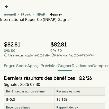

Accueil
Stock
INPAP
Gagner



International Paper Co (INPAP) Gagner
Graphique du cours de l'action INPAP
INPAP Gagner
International Paper Co
$
82.81
$
82.81
0
%
$
0
0
%
$
0


À la fermeture : Aug 06, 16:00:00 GMT-4
Pré-Marché: Aug 07, 06:07:19 GMT-4
Edgen Score
Aperçu
Prévision
Gagner
Dividendes
Comptes 
Derniers résultats des bénéfices : Q2 '26
Signalé : 2026-07-30
Bénéfice par action estimé
Revenus estimés
$-0.0
$6.36B
Revenus estimés
Rapport de rev