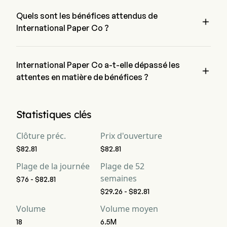
attendu pour 2026-10-28
Quels sont les bénéfices attendus de

International Paper Co ?
Les bénéfices attendus de International Paper Co s'élèvent à 
$6.36B, selon les analystes de Wall Street.
International Paper Co a-t-elle dépassé les

attentes en matière de bénéfices ?
Les bénéfices récents de International Paper Co s'élèvent à 
$6.0B, ne bat pas les attentes.
Statistiques clés
Clôture préc.
Prix d'ouverture
$82.81
$82.81
Plage de la journée
Plage de 52
semaines
$76 - $82.81
$29.26 - $82.81
Volume
Volume moyen
18
6.5M