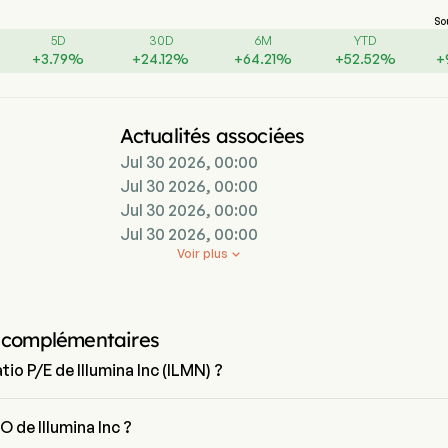
So
5D
30D
6M
YTD
+
3.79
%
+
24.12
%
+
64.21
%
+
52.52
%
+
Actualités associées
Jul 30 2026, 00:00
Jul 30 2026, 00:00
Jul 30 2026, 00:00
Jul 30 2026, 00:00
Voir plus

 complémentaires
atio P/E de Illumina Inc (ILMN) ?
 Illumina Inc est de 33.8556
O de Illumina Inc ?