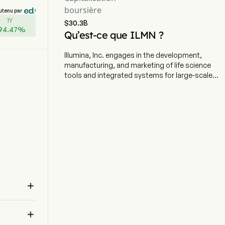
boursière
utenu par
1Y
$30.3B
94.47
%
Qu’est-ce que ILMN ?
Illumina, Inc. engages in the development,
manufacturing, and marketing of life science
tools and integrated systems for large-scale
analysis of genetic variation and function. The
company is headquartered in San Diego,
California and currently employs 8,600 full-time
employees. The company went IPO on 2000-06-
28. The firm's products are used for
applications in the life sciences, oncology,
reproductive health, agriculture, and other
emerging segments. Its customers include
genomic research centers, academic
institutions, government laboratories, and

hospitals, as well as pharmaceutical,
biotechnology, commercial molecular
diagnostic laboratories, and consumer

genomics companies. Its comprehensive line of