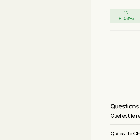
1D
+
1.08
%
Questions
Quel est le r
Le ratio P/E de
Qui est le CE