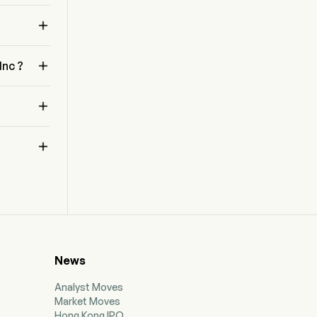
products addresses the scale of
experimentation and breadth of functional

analysis to advance disease research, drug
development, and the development of
molecular tests. The company also specializes

Inc ?
in data-driven proteomics technology. Its
products include instruments, kits and
reagents, selection tools, and software and

analysis. Its services include sequencing
services, microarray services, proactive

instrument monitoring, and instrument services
and training.
s 
te
News
Analyst Moves
Market Moves
Hong Kong IPO