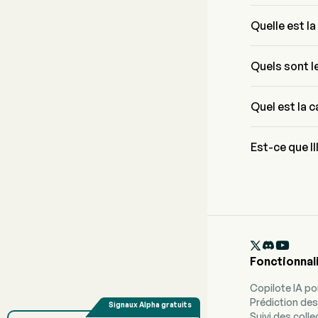
Mr. Jacob Thays
l'entreprise d
Quelle est l
Le prix actuel 
trading.
Quels sont le
Illumina Inc ap
Health Care
Quel est la c
La capitalisati
Est-ce que Il
Selon les anal
pour Illumina I

Fonctionnal
Copilote IA p
Prédiction des
Suivi des coll