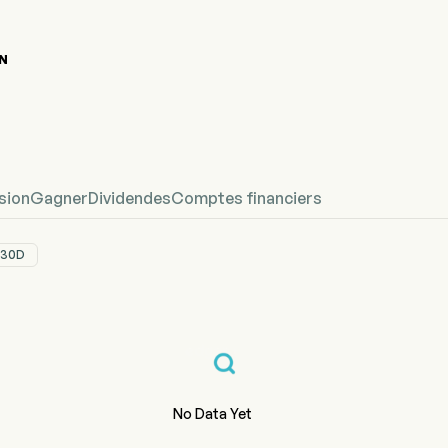
N
que du cours de l'action ILMN
rix
Inc
sion
Gagner
Dividendes
Comptes financiers
30D
No Data Yet