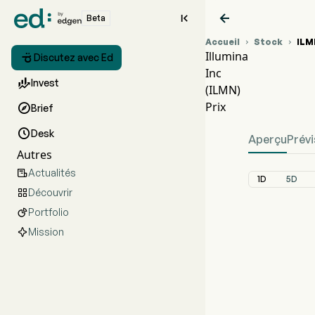


Beta
Accueil
Stock
ILM


Illumina

Discutez avec Ed
Inc
Graphi

Invest
(ILMN)
ILMN P
Prix

Brief
Illumina 

Desk
Aperçu
Prévi
Autres
Actualités

1D
5D
Découvrir

Portfolio

Mission