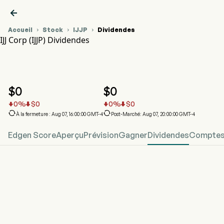

Accueil
Stock
IJJP
Dividendes



IJJ Corp (IJJP) Dividendes
Graphique du cours de l'action IJJP
IJJP Dividendes
IJJ Corp
$
0
$
0
0
%
$
0
0
%
$
0






À la fermeture : Aug 07, 16:00:00 GMT-4
Post-Marché: Aug 07, 20:00:00 GMT-4
Edgen Score
Aperçu
Prévision
Gagner
Dividendes
Comptes 