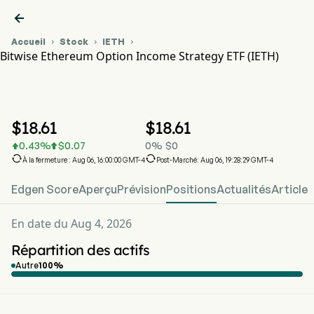

Accueil
Stock
IETH



Bitwise Ethereum Option Income Strategy ETF (IETH)
Graphique du cours de l'action IETH
IETH
Bitwise Ethereum Option Income Strategy ETF
$
18.61
$
18.61
0.43
%
$
0.07
0
%
$
0




À la fermeture : Aug 06, 16:00:00 GMT-4
Post-Marché: Aug 06, 19:28:29 GMT-4
Edgen Score
Aperçu
Prévision
Positions
Actualités
Article
En date du Aug 4, 2026
Répartition des actifs
Autre
100
%