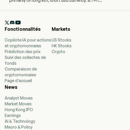
primarily on long eth, short usd currency. IETH is
actively managed, employing a synthetic
covered call strategy on Ether (ETH) ETPs. The
fund aims to generate income by capping gains,

while leaving losses uncapped. It uses both
Fonctionnalités
Markets
standardized exchange-traded options and
FLEX options. Ether powers transactions and
Copilote IA pour actions
US Stocks
smart contracts on the Ethereum blockchain as
et cryptomonnaies
HK Stocks
its native cryptocurrency.
Prédiction des prix
Crypto
Suivi des collectes de
fonds
Comparaison de
cryptomonnaies
Page d'accueil
News
Analyst Moves
Market Moves
Hong Kong IPO
Earnings
AI & Technology
Macro & Policy