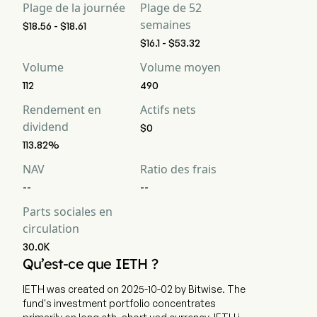
Plage de la journée
Plage de 52
semaines
$18.56 - $18.61
$16.1 - $53.32
Volume
Volume moyen
112
490
Rendement en
Actifs nets
dividend
$0
113.82%
NAV
Ratio des frais
--
--
Parts sociales en
circulation
30.0K
Qu’est-ce que IETH ?
IETH was created on 2025-10-02 by Bitwise. The
fund's investment portfolio concentrates