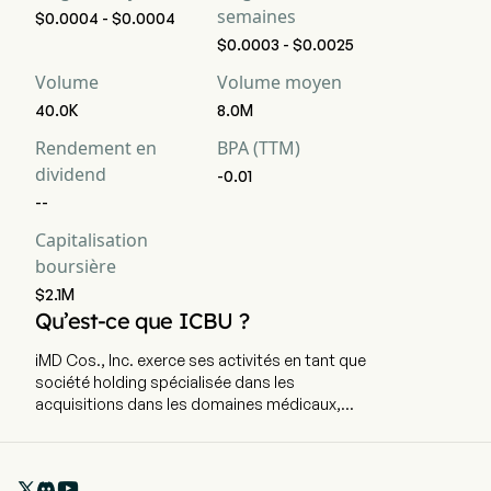
semaines
$0.0004 - $0.0004
$0.0003 - $0.0025
Volume
Volume moyen
40.0K
8.0M
Rendement en
BPA (TTM)
dividend
-0.01
--
Capitalisation
boursière
$2.1M
Qu’est-ce que ICBU ?
iMD Cos., Inc. exerce ses activités en tant que
société holding spécialisée dans les
acquisitions dans les domaines médicaux,
miniers et de l'hydroponie. Le siège social de
l'entreprise est situé à Rancho Cordova, en
Californie, et elle emploie actuellement 3
