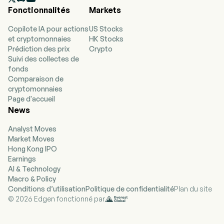
personnes à temps plein. L'entreprise a effectué
Fonctionnalités
Markets
son introduction en bourse le 11 juillet 2001.
L'entreprise se concentre sur les acquisitions et
Copilote IA pour actions
US Stocks
le développement technologique dans les
et cryptomonnaies
HK Stocks
marchés de la santé. La société, par
Prédiction des prix
Crypto
l'intermédiaire de sa filiale entièrement détenue,
Suivi des collectes de
Riize, LLC (Riize), fournit des services de
fonds
télémedecine et de pharmacie. Riize est un
Comparaison de
fournisseur en ligne sur le marché des soins de
cryptomonnaies
santé personnels pour hommes et femmes.
Page d'accueil
Riize est un développeur de produits de santé,
News
qui se concentre spécifiquement sur la santé
sexuelle des hommes et des femmes ainsi que
Analyst Moves
sur la perte de poids. Riize propose une
Market Moves
plateforme permettant aux patients de
Hong Kong IPO
consulter facilement à distance des
Earnings
professionnels de santé. Par le biais d'appels
AI & Technology
vidéo ou téléphoniques, les individus peuvent
Macro & Policy
discuter de leurs symptômes, obtenir des
Conditions d’utilisation
Politique de confidentialité
Plan du site
diagnostics précis et recevoir des plans de
© 2026 Edgen fonctionné par
traitement personnalisés adaptés à leurs
besoins spécifiques. L'entreprise est active en
Californie et dans l'Utah.