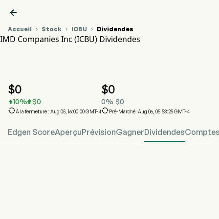

Accueil
Stock
ICBU
Dividendes



IMD Companies Inc (ICBU) Dividendes
Graphique du cours de l'action ICBU
ICBU Dividendes
IMD Companies Inc
$
0
$
0
10
%
$
0
0
%
$
0




À la fermeture : Aug 05, 16:00:00 GMT-4
Pré-Marché: Aug 06, 05:53:25 GMT-4
Edgen Score
Aperçu
Prévision
Gagner
Dividendes
Comptes 