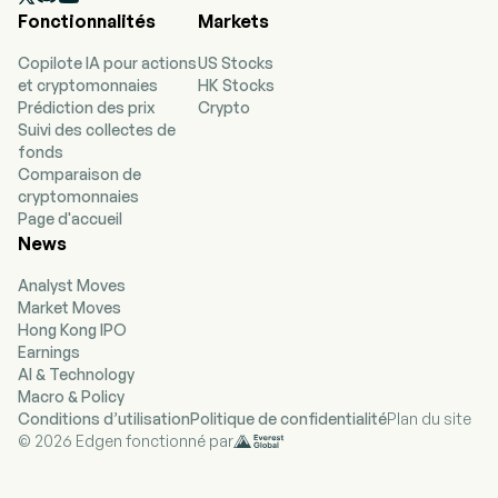
Fonctionnalités
Markets
en Floride, et elle emploie actuellement 19
personnes à temps plein. L'entreprise a fait son
Copilote IA pour actions
US Stocks
introduction en bourse le 12 juillet 2016. Son
et cryptomonnaies
HK Stocks
principal agoniste immunitaire inné, IFx-2.0, est
Prédiction des prix
Crypto
conçu pour surmonter la résistance primaire aux
Suivi des collectes de
inhibiteurs de points de contrôle immunitaire.
fonds
L'entreprise a lancé un essai clinique randomisé,
Comparaison de
contrôlé par placebo, de phase III avec IFx-2.0,
cryptomonnaies
administré en complément du Keytruda
Page d'accueil
(pembrolizumab), comparé au Keytruda associé
News
à un placebo, dans le traitement de première
ligne du carcinome à cellules de Merkel avancé
Analyst Moves
ou métastatique. L'entreprise utilise sa
Market Moves
technologie du récepteur des opioïdes delta
Hong Kong IPO
pour développer des conjugués d'anticorps bi-
Earnings
spécifiques et des conjugués peptide-anticorps
AI & Technology
ciblant les cellules myéloïdes suppresseurs
Macro & Policy
(MDSC) afin d'inhiber leurs effets
Conditions d’utilisation
Politique de confidentialité
Plan du site
immunosuppresseurs sur le
© 2026 Edgen fonctionné par
microenvironnement tumoral, empêchant ainsi
l'épuisement des cellules T ainsi que la
résistance acquise aux inhibiteurs de points de