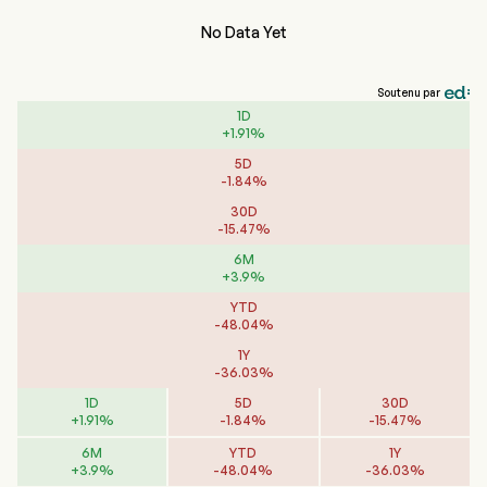
No Data Yet
Soutenu par
1D
+
1.91
%
5D
-
1.84
%
30D
-
15.47
%
6M
+
3.9
%
YTD
-
48.04
%
1Y
-
36.03
%
1D
5D
30D
+
1.91
%
-
1.84
%
-
15.47
%
6M
YTD
1Y
+
3.9
%
-
48.04
%
-
36.03
%