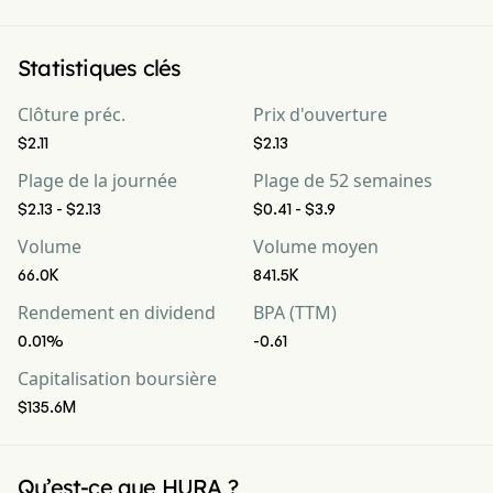
Statistiques clés
Clôture préc.
Prix d'ouverture
$2.11
$2.13
Plage de la journée
Plage de 52 semaines
$2.13 - $2.13
$0.41 - $3.9
Volume
Volume moyen
66.0K
841.5K
Rendement en dividend
BPA (TTM)
0.01%
-0.61
Capitalisation boursière
$135.6M
Qu’est-ce que HURA ?