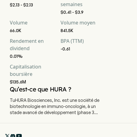
semaines
$2.13 - $2.13
$0.41 - $3.9
Volume
Volume moyen
66.0K
841.5K
Rendement en
BPA (TTM)
dividend
-0.61
0.01%
Capitalisation
boursière
$135.6M
Qu’est-ce que HURA ?
TuHURA Biosciences, Inc. est une société de
biotechnologie en immuno-oncologie, à un
stade avancé de développement (phase 3
d'essai clinique), qui développe des
technologies innovantes pour surmonter la
résistance à l'immunothérapie anticancéreuse.

Le siège social de l'entreprise est situé à Tampa,