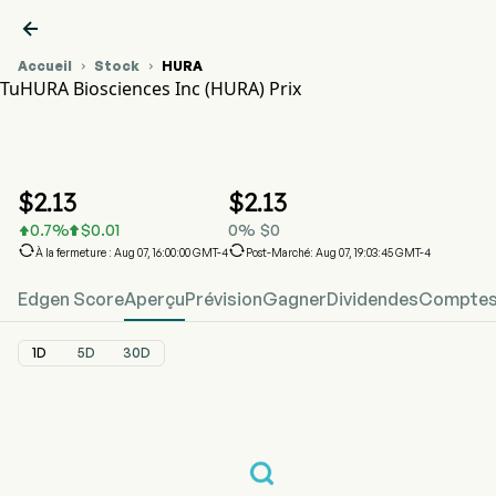

Accueil
Stock
HURA


TuHURA Biosciences Inc (HURA) Prix
Graphique du cours de l'action HURA
HURA Prix
TuHURA Biosciences Inc
$
2.13
$
2.13
0.7
%
$
0.01
0
%
$
0




À la fermeture : Aug 07, 16:00:00 GMT-4
Post-Marché: Aug 07, 19:03:45 GMT-4
Edgen Score
Aperçu
Prévision
Gagner
Dividendes
Comptes 
1D
5D
30D