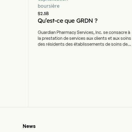
boursière
$2.5B
Qu’est-ce que GRDN ?
Guardian Pharmacy Services, Inc. se consacre à
la prestation de services aux clients et aux soins
des résidents des établissements de soins de
longue durée. L'entreprise, dont le siège est
situé à Atlanta, en Géorgie, emploie
actuellement 3 400 salariés à temps plein. Elle a
effectué son introduction en bourse le 26
septembre 2024. La société propose une
gamme de services soutenus par la technologie
conçus pour aider les résidents des
établissements de soins de longue durée (ESLD)
à respecter correctement leur traitement
médicamenteux, ce qui permet de réduire les
coûts de soins et d'améliorer les résultats
cliniques. Grâce à ses pharmacies locales,
l'entreprise utilise une plateforme technologique
News
complexe pour gérer la délivrance et