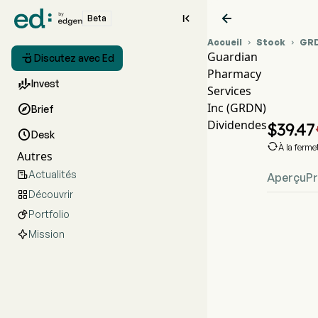


Beta
Accueil
Stock
GR


Guardian

Discutez avec Ed
Pharmacy
Gra

Invest
Services
GRD
Inc (GRDN)

Brief
Guar
Dividendes
$
39.47

Desk

À la ferm
Autres
Actualités

Aperçu
Pr
Découvrir

Portfolio

Mission