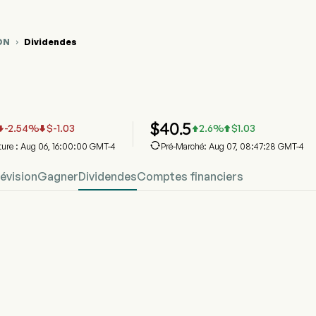
DN
Dividendes

phique du cours de l'action GRDN
N Dividendes
dian Pharmacy Services Inc
$
40.5
-2.54
%
$
-1.03
2.6
%
$
1.03





eture : Aug 06, 16:00:00 GMT-4
Pré-Marché: Aug 07, 08:47:28 GMT-4
évision
Gagner
Dividendes
Comptes financiers