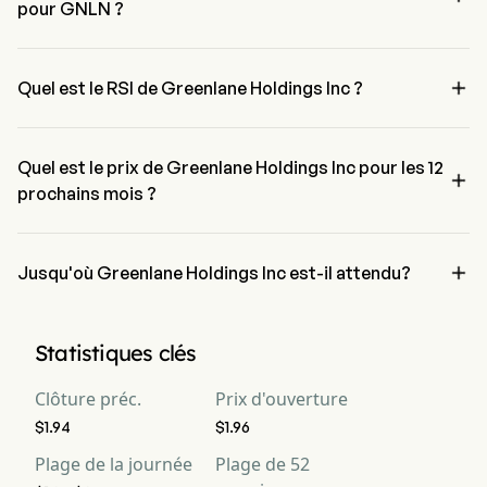
pour GNLN ?
Le niveau de retracement de Fibonacci de Greenlane Holdings Inc 
est en dessous du niveau de 100 %。

Quel est le RSI de Greenlane Holdings Inc ?
Le RSI de Greenlane Holdings Inc est actuellement de 40.83, 
indiquant une condition neutre
Quel est le prix de Greenlane Holdings Inc pour les 12

prochains mois ?
Le prix de Greenlane Holdings Inc GNLN pour les 12 prochains mois 
est estimé à $8.05.

Jusqu'où Greenlane Holdings Inc est-il attendu?
Selon les analystes de Wall Street, Greenlane Holdings Inc devrait 
atteindre une prévision haute de $8.29.
Statistiques clés
Clôture préc.
Prix d'ouverture
$1.94
$1.96
Plage de la journée
Plage de 52