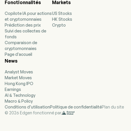
Fonctionnalités
Markets
réalisé son introduction en bourse le 18 avril 2019.
L'entreprise opère en tant que groupe de
Copilote IA pour actions
US Stocks
marques, accélérateur de marques tierces et
et cryptomonnaies
HK Stocks
plateforme de distribution omnicanal. Elle
Prédiction des prix
Crypto
propose un portefeuille de marques varié ainsi
Suivi des collectes de
que des produits sous licence Marley Natural et
fonds
K.Haring. L'entreprise propose également un
Comparaison de
ensemble de produits tiers via ses canaux de
cryptomonnaies
vente directs et ses plateformes de commerce
Page d'accueil
électronique propres et gérées en interne. Les
News
marques Greenlane comprennent Groove, sa
marque de produits pour fumeurs et produits
Analyst Moves
annexes - Higher Standards, et sa marque
Market Moves
d'emballages résistants aux enfants - Pollen
Hong Kong IPO
Gear. L'entreprise commercialise des
Earnings
vaporisateurs, des emballages et autres
AI & Technology
produits annexes aux États-Unis, au Canada, en
Macro & Policy
Europe et en Amérique latine. Ses marques
Conditions d’utilisation
Politique de confidentialité
Plan du site
tierces incluent Storz and Bickel, Grenco
© 2026 Edgen fonctionné par
Science, PAX et Cookies.