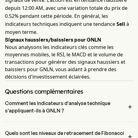
signaux de vente. L'action est en tendance haussière
depuis 12:00 AM, avec une variation totale du prix de
0.52% pendant cette période. En général, les
indicateurs techniques indiquent une tendance
Sell
à
moyen terme.
Signaux haussiers/baissiers pour GNLN
Nous analysons les indicateurs clés comme les
moyennes mobiles, le RSI, le MACD et le volume de
transactions pour générer des signaux haussiers et
baissiers pour GNLN, vous aidant à prendre des
décisions d'investissement éclairées.
Questions complémentaires
Comment les indicateurs d'analyse technique

s'appliquent-ils à GNLN ?
Selon l'analyse technique, Greenlane Holdings Inc a un signal 
agrégé de Sell. Greenlane Holdings Inc a 1 signaux d'achat, 2 
signaux neutres et 4 signaux de vente.
Quels sont les niveaux de retracement de Fibonacci
