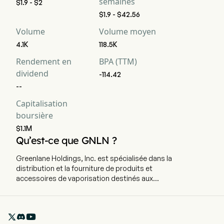
semaines
$1.9 - $2
$1.9 - $42.56
Volume
Volume moyen
4.1K
118.5K
Rendement en
BPA (TTM)
dividend
-114.42
--
Capitalisation
boursière
$1.1M
Qu’est-ce que GNLN ?
Greenlane Holdings, Inc. est spécialisée dans la
distribution et la fourniture de produits et
accessoires de vaporisation destinés aux
boutiques de vapotage et points de vente. Le
siège social de l'entreprise est situé à Boca
Raton, en Floride, et elle emploie actuellement

49 personnes à temps plein. L'entreprise a