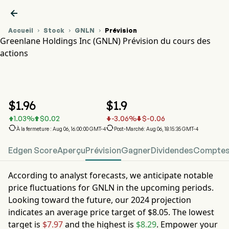

Accueil
Stock
GNLN
Prévision



Greenlane Holdings Inc (GNLN) Prévision du cours des
actions
Graphique du cours de l'action GNLN
GNLN Prévision du cours des actions
Greenlane Holdings Inc
$
1.96
$
1.9
1.03
%
$
0.02
-3.06
%
$
-0.06






À la fermeture : Aug 06, 16:00:00 GMT-4
Post-Marché: Aug 06, 18:15:35 GMT-4
Edgen Score
Aperçu
Prévision
Gagner
Dividendes
Comptes 
According to analyst forecasts, we anticipate notable
price fluctuations for
GNLN
in the upcoming periods.
Looking toward the future, our
2024
projection
indicates an average price target of
$8.05
. The lowest
target is
$7.97
and the highest is
$8.29
. Empower your