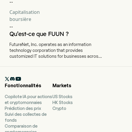
--
Capitalisation
boursière
--
Qu’est-ce que FUUN ?
FutureNet, Inc. operates as an information
technology corporation that provides
customized IT solutions for businesses across
a broad spectrum of industries. The company is
headquartered in Philadelphia, Pennsylvania. The
company went IPO on 2001-07-11. The firm

produces data modems as well as integrated
Fonctionnalités
Markets
data and voice over Internet protocol products
Copilote IA pour actions
US Stocks
et cryptomonnaies
HK Stocks
Prédiction des prix
Crypto
Suivi des collectes de
fonds
Comparaison de
cryptomonnaies