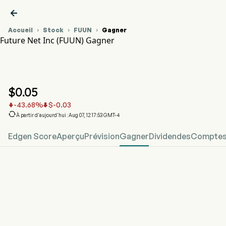

Accueil
Stock
FUUN
Gagner



Future Net Inc (FUUN) Gagner
Graphique du cours de l'action FUUN
FUUN Gagner
Future Net Inc
$
0.05
-43.68
%
$
-0.03



À partir d'aujourd'hui :Aug 07, 12:17:53 GMT-4
Edgen Score
Aperçu
Prévision
Gagner
Dividendes
Comptes 