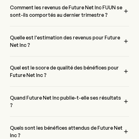
$,  les attentes de $.
Comment les revenus de Future Net Inc FUUN se

sont-ils comportés au dernier trimestre ?
Les revenus de Future Net Inc pour le dernier trimestre 
s'élèvent à $
Quelle est l'estimation des revenus pour Future

Net Inc ?
Selon  analystes de Wall Street, l'estimation des revenus de 
Future Net Inc varie de $ à $
Quel est le score de qualité des bénéfices pour

Future Net Inc ?
Future Net Inc a un score de qualité des bénéfices de /. Le 
score est basé sur quatre dimensions : rentabilité, 
croissance, génération de trésorerie et allocation de capital, et 
Quand Future Net Inc publie-t-elle ses résultats

effet de levier.
?
Le prochain rapport de résultats de Future Net Inc est attendu 
pour
Quels sont les bénéfices attendus de Future Net

Inc ?