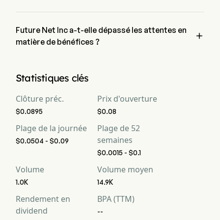
Les bénéfices attendus de Future Net Inc s'élèvent à $, selon 
les analystes de Wall Street.
Future Net Inc a-t-elle dépassé les attentes en

matière de bénéfices ?
Les bénéfices récents de Future Net Inc s'élèvent à $,  les 
attentes.
Statistiques clés
Clôture préc.
Prix d'ouverture
$0.0895
$0.08
Plage de la journée
Plage de 52
semaines
$0.0504 - $0.09
$0.0015 - $0.1
Volume
Volume moyen
1.0K
14.9K
Rendement en
BPA (TTM)
dividend
--