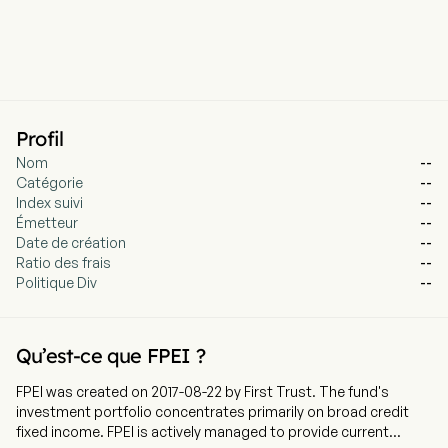
Profil
Nom
--
Catégorie
--
Index suivi
--
Émetteur
--
Date de création
--
Ratio des frais
--
Politique Div
--
Qu’est-ce que FPEI ?
FPEI was created on 2017-08-22 by First Trust. The fund's
investment portfolio concentrates primarily on broad credit
fixed income. FPEI is actively managed to provide current