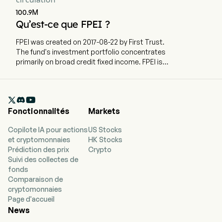
100.9M
Qu’est-ce que FPEI ?
FPEI was created on 2017-08-22 by First Trust.
The fund's investment portfolio concentrates
primarily on broad credit fixed income. FPEI is
actively managed to provide current income and
total return by investing in global institutional
preferred and income-producing debt

securities.
Fonctionnalités
Markets
Copilote IA pour actions
US Stocks
et cryptomonnaies
HK Stocks
Prédiction des prix
Crypto
Suivi des collectes de
fonds
Comparaison de
cryptomonnaies
Page d'accueil
News