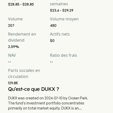
semaines
$28.85 - $28.85
$23.6 - $29.29
Volume
Volume moyen
207
480
Rendement en
Actifs nets
dividend
$0
2.59%
NAV
Ratio des frais
--
--
Parts sociales en
circulation
129.8K
Qu’est-ce que DUKX ?
DUKX was created on 2024-07-10 by Ocean Park.
The fund's investment portfolio concentrates
primarily on total market equity. DUKX is an