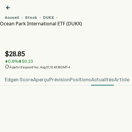

Accueil
Stock
DUKX



Ocean Park International ETF (DUKX)
Graphique du cours de l'action DUKX
DUKX
Ocean Park International ETF
$
28.85
0.8
%
$
0.23



À partir d'aujourd'hui :Aug 07, 13:43:18 GMT-4
Edgen Score
Aperçu
Prévision
Positions
Actualités
Article