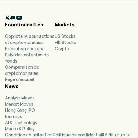
actively managed fund-of-funds that tactically
allocates across international equity ETFs. The
fund seeks to provide total return while

mitigating downside risk.
Fonctionnalités
Markets
Copilote IA pour actions
US Stocks
et cryptomonnaies
HK Stocks
Prédiction des prix
Crypto
Suivi des collectes de
fonds
Comparaison de
cryptomonnaies
Page d'accueil
News
Analyst Moves
Market Moves
Hong Kong IPO
Earnings
AI & Technology
Macro & Policy
Conditions d’utilisation
Politique de confidentialité
Plan du site