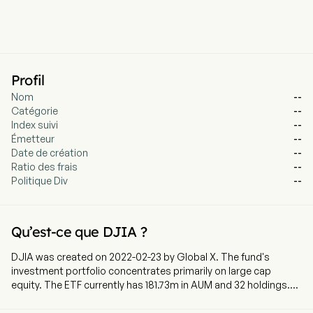
Profil
Nom
--
Catégorie
--
Index suivi
--
Émetteur
--
Date de création
--
Ratio des frais
--
Politique Div
--
Qu’est-ce que DJIA ?
DJIA was created on 2022-02-23 by Global X. The fund's
investment portfolio concentrates primarily on large cap
equity. The ETF currently has 181.73m in AUM and 32 holdings.
DJIA tracks an index that uses a covered-call strategy to
provide long exposure to the stocks in the Dow Jones