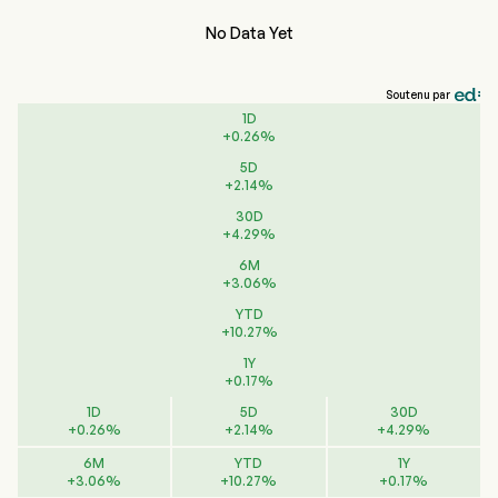
No Data Yet
Soutenu par
1D
+
0.26
%
5D
+
2.14
%
30D
+
4.29
%
6M
+
3.06
%
YTD
+
10.27
%
1Y
+
0.17
%
1D
5D
30D
+
0.26
%
+
2.14
%
+
4.29
%
6M
YTD
1Y
+
3.06
%
+
10.27
%
+
0.17
%