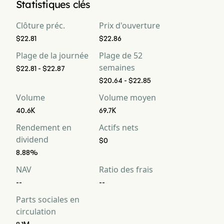
Statistiques clés
Industrial Average and sell at-the-money index call options on
each position.
Clôture préc.
Prix d'ouverture
$22.81
$22.86
Plage de la journée
Plage de 52
semaines
$22.81 - $22.87
$20.64 - $22.85
Volume
Volume moyen
40.6K
69.7K
Rendement en
Actifs nets
dividend
$0
8.88%
NAV
Ratio des frais
--
--
Parts sociales en
circulation