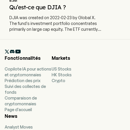
8.1M
Qu’est-ce que DJIA ?
DJIA was created on 2022-02-23 by Global X.
The fund's investment portfolio concentrates
primarily on large cap equity. The ETF currently
has 181.73m in AUM and 32 holdings. DJIA tracks
an index that uses a covered-call strategy to
provide long exposure to the stocks in the Dow

Jones Industrial Average and sell at-the-money
Fonctionnalités
Markets
index call options on each position.
Copilote IA pour actions
US Stocks
et cryptomonnaies
HK Stocks
Prédiction des prix
Crypto
Suivi des collectes de
fonds
Comparaison de
cryptomonnaies
Page d'accueil
News
Analyst Moves