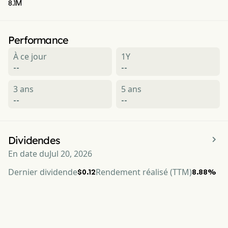
8.1M
Performance
À ce jour
1Y
--
--
3 ans
5 ans
--
--

Dividendes
En date du
Jul 20, 2026
Dernier dividende
Rendement réalisé (TTM)
$0.12
8.88%