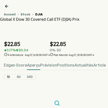

Accueil
Stock
DJIA


Global X Dow 30 Covered Call ETF (DJIA) Prix
Graphique du cours de l'action DJIA
DJIA Prix
Global X Dow 30 Covered Call ETF
$
22.85
$
22.85
0.17
%
$
0.04
0
%
$
0




À la fermeture : Aug 07, 16:00:00 GMT-4
Post-Marché: Aug 07, 20:00:00 GMT-4
Edgen Score
Aperçu
Prévision
Positions
Actualités
Article
1D
5D
30D