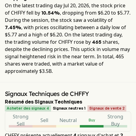
On the latest trading day
Jul 20, 2026
, the stock price
of
CHFFY
fell by
, dropping from $
6.20
to $
5.77
.
10.54%
During the session, the stock saw a volatility of
, with prices oscillating between a daily low of
7.45%
$
5.77
and a high of $
6.20
. On the latest trading day,
the trading volume for
CHFFY
rose by
shares,
465
despite the declining prices. This uptick in volume may
signal heightened risk in the near term. In total,
465
shares were traded, with a market value of
approximately
$3.5B
.
Signaux Techniques de CHFFY
Résumé des Signaux Techniques
Acheter des signaux 4
Signaux neutres 1
Signaux de vente 2
Strong
Strong
Sell
Neutral
Buy
Sell
Buy
CHFFY présente actuellement
4
signaux d'achat et
2