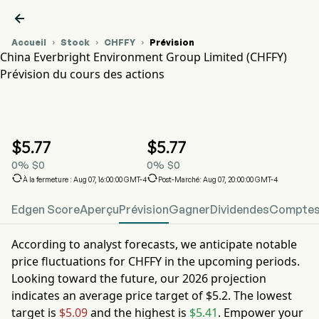

Accueil
Stock
CHFFY
Prévision



China Everbright Environment Group Limited (CHFFY)
Prévision du cours des actions
Graphique du cours de l'action CHFFY
CHFFY Prévision du cours des actions
China Everbright Environment Group Limited
$
5.77
$
5.77
0
%
$
0
0
%
$
0


À la fermeture : Aug 07, 16:00:00 GMT-4
Post-Marché: Aug 07, 20:00:00 GMT-4
Edgen Score
Aperçu
Prévision
Gagner
Dividendes
Comptes 
According to analyst forecasts, we anticipate notable
price fluctuations for
CHFFY
in the upcoming periods.
Looking toward the future, our
2026
projection
indicates an average price target of
$5.2
. The lowest
target is
$5.09
and the highest is
$5.41
. Empower your