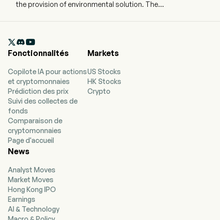
the provision of environmental solution. The
company employs 15,400 full-time employees
The firm operates through four segments. The
Environmental Energy Project Construction and

Operation segment engages in the construction
Fonctionnalités
Markets
and operation of waste-to-energy plants, food
waste, sludge, leachate and solid waste
Copilote IA pour actions
US Stocks
treatment. The Greentech Project Construction
et cryptomonnaies
HK Stocks
and Operation segment engages in the
Prédiction des prix
Crypto
construction and operation of integrated
Suivi des collectes de
biomass utilisation projects, solar and wind
fonds
energy projects and environmental remediation.
Comparaison de
The Environmental Water Project Construction
cryptomonnaies
and Operation segment engages in the
Page d'accueil
construction and operation of waste treatment
News
plants, river-basin ecological restoration. The
Others segment engages in the environmental
Analyst Moves
protection technology research and
Market Moves
development, environmental-related
Hong Kong IPO
technological services provision and others. The
Earnings
firm also provides incinerator and water-cooled
AI & Technology
grate furnace equipment.
Macro & Policy