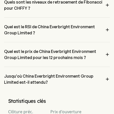
Group Limited a 4 signaux d'achat, 1 signaux neutres et 2 signaux 
Quels sont les niveaux de retracement de Fibonacci

de vente.
pour CHFFY ?
Le niveau de retracement de Fibonacci de China Everbright 
Environment Group Limited est entre 38.2% et 50%。
Quel est le RSI de China Everbright Environment

Group Limited ?
Le RSI de China Everbright Environment Group Limited est 
actuellement de 20.63, indiquant une condition survendu
Quel est le prix de China Everbright Environment

Group Limited pour les 12 prochains mois ?
Le prix de China Everbright Environment Group Limited CHFFY 
pour les 12 prochains mois est estimé à $5.2.
Jusqu'où China Everbright Environment Group

Limited est-il attendu?
Selon les analystes de Wall Street, China Everbright Environment 
Group Limited devrait atteindre une prévision haute de $5.41.
Statistiques clés
Clôture préc.
Prix d'ouverture