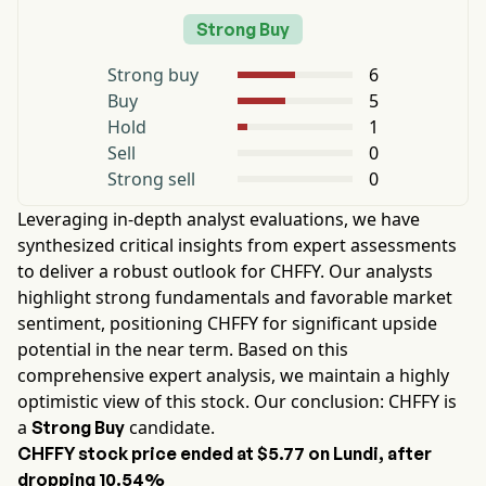
Strong Buy
Strong buy
6
Buy
5
Hold
1
Sell
0
Strong sell
0
Leveraging in-depth analyst evaluations, we have
synthesized critical insights from expert assessments
to deliver a robust outlook for
CHFFY
. Our analysts
highlight strong fundamentals and favorable market
sentiment, positioning
CHFFY
for significant upside
potential in the near term. Based on this
comprehensive expert analysis, we maintain a highly
optimistic view of this stock. Our conclusion:
CHFFY
is
a
candidate.
Strong Buy
CHFFY
stock price ended at
$5.77
on
Lundi
, after
dropping
10.54%