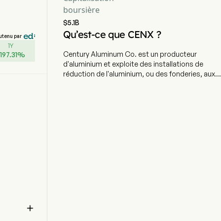
boursière
$5.1B
Qu’est-ce que CENX ?
utenu par
1Y
Century Aluminum Co. est un producteur
+
197.31
%
d'aluminium et exploite des installations de
réduction de l'aluminium, ou des fonderies, aux
États-Unis et en Islande. Le siège social de
l'entreprise est situé à Chicago, dans l'Illinois, et
compte actuellement 2 971 employés à temps
plein. La capacité annuelle de production de
l'entreprise est d'environ 1 020 000 tonnes par
an (tpy). L'entreprise possède une usine de
production d'anodes en carbone située aux
Pays-Bas (Vlissingen). Les anodes en carbone
sont utilisées dans la production d'aluminium
primaire. Vlissingen fournit des anodes en
carbone à sa fonderie d'aluminium de
Grundartangi, en Islande. Chacune de ses
fonderies d'aluminium aux États-Unis produit

des anodes dans des installations situées sur