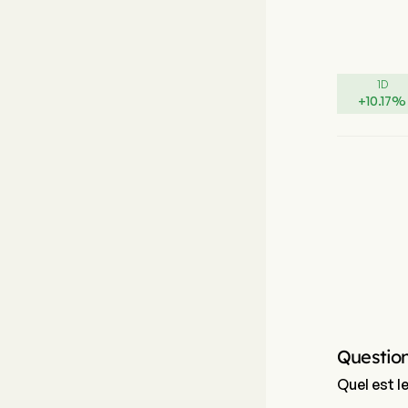
1D
+
10.17
%
Questio
Quel est l