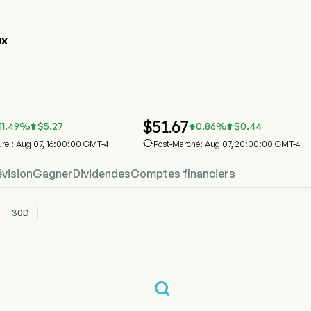
NX
hique du cours de l'action CENX
X Prix
ry Aluminum Co
$
51.67
11.49
%
$
5.27
0.86
%
$
0.44




ure : Aug 07, 16:00:00 GMT-4
Post-Marché: Aug 07, 20:00:00 GMT-4
évision
Gagner
Dividendes
Comptes financiers
30D