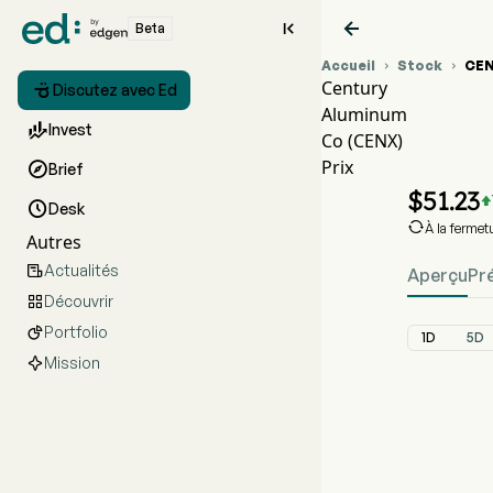


Beta
Accueil
Stock
CE


Century

Discutez avec Ed
Aluminum
Grap

Invest
Co (CENX)
CEN
Prix

Brief
Centu
$
51.23


Desk

À la fermet
Autres
Actualités

Aperçu
Pr
Découvrir

Portfolio

1D
5D
Mission