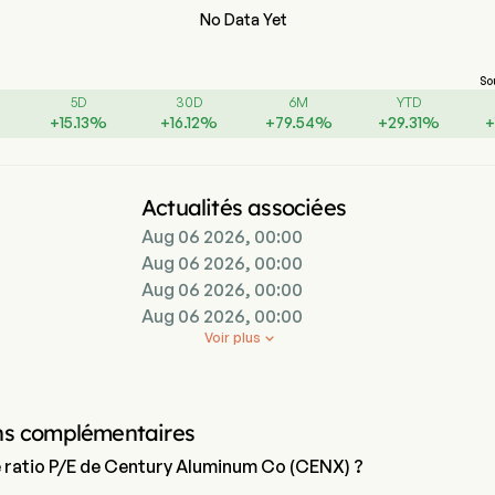
No Data Yet
So
5D
30D
6M
YTD
+
15.13
%
+
16.12
%
+
79.54
%
+
29.31
%
Actualités associées
Aug 06 2026, 00:00
Aug 06 2026, 00:00
Aug 06 2026, 00:00
Aug 06 2026, 00:00
Voir plus

ns complémentaires
e ratio P/E de Century Aluminum Co (CENX) ?