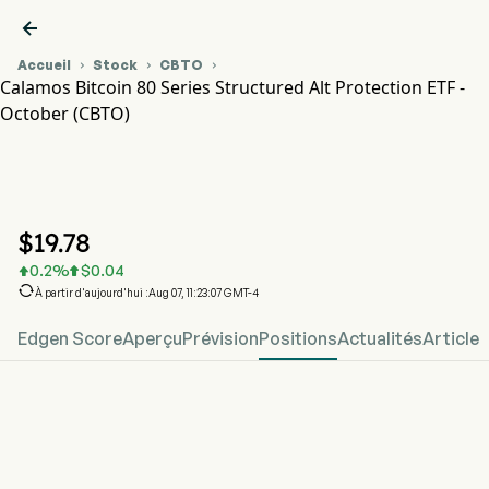

Accueil
Stock
CBTO



Calamos Bitcoin 80 Series Structured Alt Protection ETF -
October (CBTO)
Graphique du cours de l'action CBTO
CBTO
Calamos Bitcoin 80 Series Structured Alt Protection ETF -
October
$
19.78
0.2
%
$
0.04



À partir d'aujourd'hui :Aug 07, 11:23:07 GMT-4
Edgen Score
Aperçu
Prévision
Positions
Actualités
Article