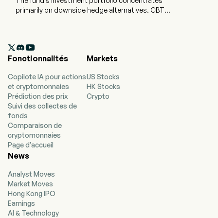
The fund's investment portfolio concentrates
primarily on downside hedge alternatives. CBTO
is an actively managed fund that aims to provide
limited upside potential and 80% protection
relative to bitcoin over a one-year period,

starting each October. The funds objective
Fonctionnalités
Markets
attempts to reduce the volatility of an asset
class that is uncorrelated to traditional
Copilote IA pour actions
US Stocks
securities.
et cryptomonnaies
HK Stocks
Prédiction des prix
Crypto
Suivi des collectes de
fonds
Comparaison de
cryptomonnaies
Page d'accueil
News
Analyst Moves
Market Moves
Hong Kong IPO
Earnings
AI & Technology