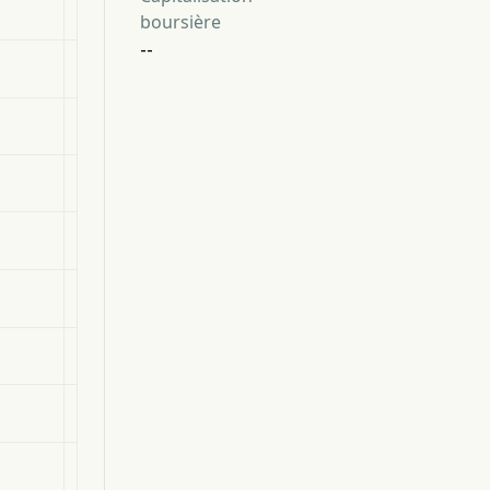
324
305
305
boursière
--
6%
-43%
36%
168
180
176
155
125
129
55
57
64
116
95
157
171
153
222
19
22
14
16
29
-66