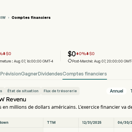
CIW
Comptes financiers

raphique du cours de l'action BDCIW
DCIW Financier
TC Development Corp.
$
0
%
$
0
0
%
$
0




ermeture : Aug 07, 16:00:00 GMT-4
Post-Marché: Aug 07, 20:00:00 GMT
u
Prévision
Gagner
Dividendes
Comptes financiers
Annuel
s
État de situation
Flux de trésorerie
W Revenu
s en millions de dollars américains. L'exercice financier va de
down
TTM
12/31/2025
06/30/