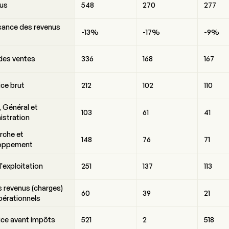
us
548
270
277
sance des revenus
-13%
-17%
-9%
des ventes
336
168
167
ice brut
212
102
110
 Général et
103
61
41
istration
rche et
148
76
71
oppement
d'exploitation
251
137
113
 revenus (charges)
60
39
21
pérationnels
ice avant impôts
521
2
518