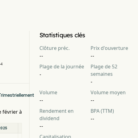
Statistiques clés
Clôture préc.
Prix d'ouverture
--
--
-4
Plage de la journée
Plage de 52
semaines
-
-
Volume
Volume moyen
Trimestriellement
--
--
Rendement en
BPA (TTM)
 février à
dividend
--
--
2025
12/31/2024
06/30/2024
12/31/2023
Capitalisation