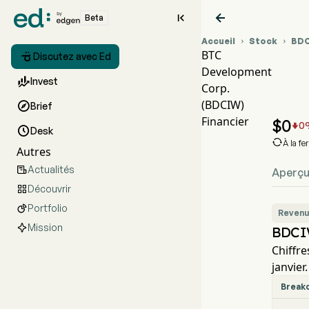


Beta
Accueil
Stock
BD


BTC

Discutez avec Ed
Development
G

Invest
Corp.
B
(BDCIW)

Brief
B
Financier
$
0
0


Desk

À la f
Autres
Actualités

Aperç
Découvrir

Portfolio

Revenu
Mission
BDCI
Chiffre
janvier.
Break