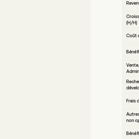
Reven
Crois
(H/H)
Coût 
Bénéf
Vente,
Admin
Reche
dével
Frais 
Autres
non o
Bénéf