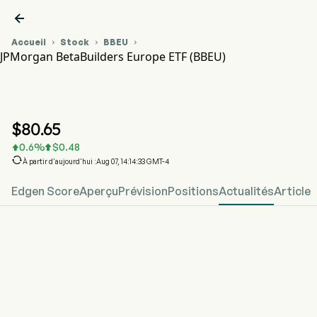

Accueil
Stock
BBEU



JPMorgan BetaBuilders Europe ETF (BBEU)
Graphique du cours de l'action BBEU
BBEU
JPMorgan BetaBuilders Europe ETF
$
80.65
0.6
%
$
0.48



À partir d'aujourd'hui :Aug 07, 14:14:33 GMT-4
Edgen Score
Aperçu
Prévision
Positions
Actualités
Article