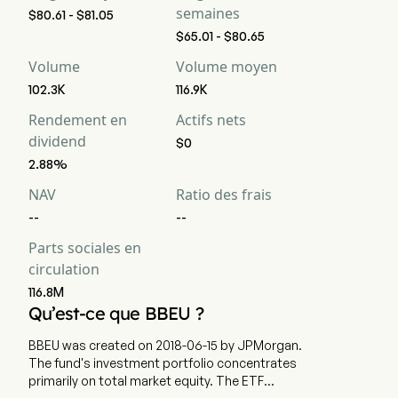
semaines
$80.61 - $81.05
$65.01 - $80.65
Volume
Volume moyen
102.3K
116.9K
Rendement en
Actifs nets
dividend
$0
2.88%
NAV
Ratio des frais
--
--
Parts sociales en
circulation
116.8M
Qu’est-ce que BBEU ?
BBEU was created on 2018-06-15 by JPMorgan.
The fund's investment portfolio concentrates
primarily on total market equity. The ETF