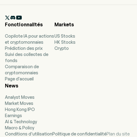
currently has 9089.25m in AUM and 349
holdings. BBEU tracks a market cap-weighted
index of large- and mid-cap stocks in developed

European countries.
Fonctionnalités
Markets
Copilote IA pour actions
US Stocks
et cryptomonnaies
HK Stocks
Prédiction des prix
Crypto
Suivi des collectes de
fonds
Comparaison de
cryptomonnaies
Page d'accueil
News
Analyst Moves
Market Moves
Hong Kong IPO
Earnings
AI & Technology
Macro & Policy
Conditions d’utilisation
Politique de confidentialité
Plan du site