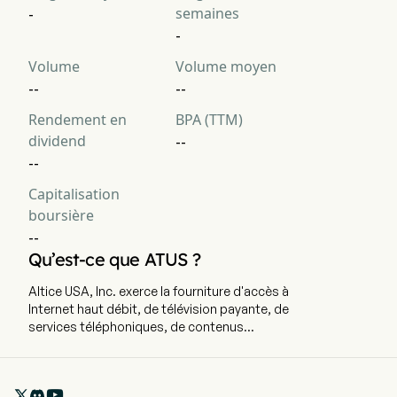
semaines
-
-
Volume
Volume moyen
--
--
Rendement en
BPA (TTM)
dividend
--
--
Capitalisation
boursière
--
Qu’est-ce que ATUS ?
Altice USA, Inc. exerce la fourniture d'accès à
Internet haut débit, de télévision payante, de
services téléphoniques, de contenus
propriétaires et de services publicitaires. Le
siège de l'entreprise est situé à Long Island City,
New York, et elle emploie actuellement 10 900
