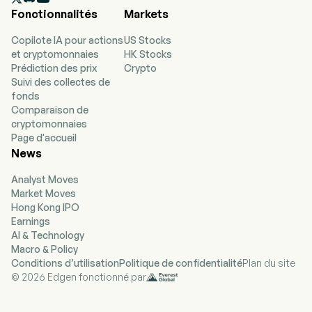
salariés à temps plein. L'entreprise a fait son
Fonctionnalités
Markets
introduction en bourse le 22 juin 2017. La société
exploite Optimum Media, une activité avancée
Copilote IA pour actions
US Stocks
de publicité et de données, qui propose des
et cryptomonnaies
HK Stocks
solutions publicitaires basées sur les audiences
Prédiction des prix
Crypto
et adaptées à plusieurs écrans aux entreprises
Suivi des collectes de
et clients publicitaires locaux, régionaux et
fonds
nationaux. Elle fournit également des solutions
Comparaison de
de connectivité en fibre optique, de bande
cryptomonnaies
passante et des services gérés de niveau
Page d'accueil
professionnel aux clients entreprises et
News
hyperscalers, ainsi que du temps publicitaire et
des services aux annonceurs. En outre, elle
Analyst Moves
propose divers programmes d'information par
Market Moves
le biais de plateformes traditionnelles linéaires
Hong Kong IPO
et numériques destinées aux consommateurs
Earnings
situés dans l'ensemble de son territoire
AI & Technology
d'opération. L'entreprise propose également
Macro & Policy
divers services vidéo via Optimum TV,
Conditions d’utilisation
Politique de confidentialité
Plan du site
notamment la diffusion de chaînes de télévision
© 2026 Edgen fonctionné par
en clair et de réseaux câblés, ainsi que des
services de type over the top (OTT) tels que
Netflix, Amazon Prime, YouTube et d'autres.