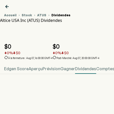

Accueil
Stock
ATUS
Dividendes



Altice USA Inc (ATUS) Dividendes
Graphique du cours de l'action ATUS
ATUS Dividendes
Altice USA Inc
$
0
$
0
0
%
$
0
0
%
$
0






À la fermeture : Aug 07, 16:00:00 GMT-4
Post-Marché: Aug 07, 20:00:00 GMT-4
Edgen Score
Aperçu
Prévision
Gagner
Dividendes
Comptes 