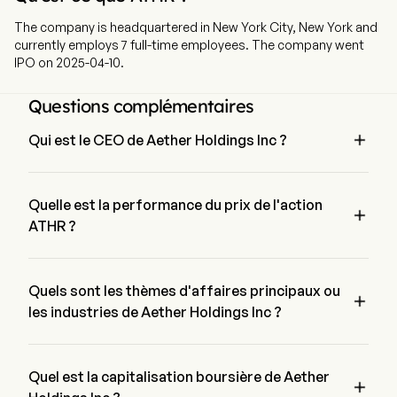
The company is headquartered in New York City, New York and
currently employs 7 full-time employees. The company went
IPO on 2025-04-10.
Questions complémentaires

Qui est le CEO de Aether Holdings Inc ?
Mr. Kuan Liang Lin est le Chairman of the Board de Aether 
Holdings Inc, il a rejoint l'entreprise depuis 2023.
Quelle est la performance du prix de l'action

ATHR ?
Le prix actuel de ATHR est de $0, il a diminué de 0% lors de 
la dernière journée de trading.
Quels sont les thèmes d'affaires principaux ou

les industries de Aether Holdings Inc ?
Aether Holdings Inc appartient à l'industrie Financial 
Services et le secteur est Financials
Quel est la capitalisation boursière de Aether
