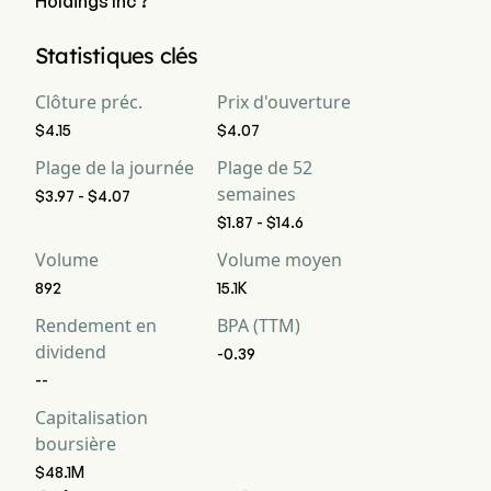
Holdings Inc ?
La capitalisation boursière actuelle de Aether Holdings Inc est 
Statistiques clés
de $NaN
Clôture préc.
Prix d'ouverture
$4.15
$4.07
Plage de la journée
Plage de 52
semaines
$3.97 - $4.07
$1.87 - $14.6
Volume
Volume moyen
892
15.1K
Rendement en
BPA (TTM)
dividend
-0.39
--
Capitalisation
boursière
$48.1M