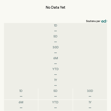
No Data Yet
Soutenu par
1D
--
5D
--
30D
--
6M
--
YTD
--
1Y
--
1D
5D
30D
--
--
--
6M
YTD
1Y
--
--
--