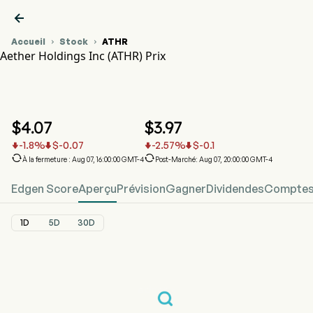

Accueil
Stock
ATHR


Aether Holdings Inc (ATHR) Prix
Graphique du cours de l'action ATHR
ATHR Prix
Aether Holdings Inc
$
4.07
$
3.97
-1.8
%
$
-0.07
-2.57
%
$
-0.1






À la fermeture : Aug 07, 16:00:00 GMT-4
Post-Marché: Aug 07, 20:00:00 GMT-4
Edgen Score
Aperçu
Prévision
Gagner
Dividendes
Comptes 
1D
5D
30D