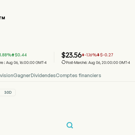
TM
hique du cours de l'action AMTM
 Prix
um Holdings Inc
$
23.56
1.88
%
$
0.44
-1.16
%
$
-0.27




ure : Aug 06, 16:00:00 GMT-4
Post-Marché: Aug 06, 20:00:00 GMT-4
vision
Gagner
Dividendes
Comptes financiers
30D