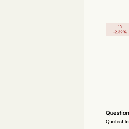
1D
-
2.39
%
Questio
Quel est l