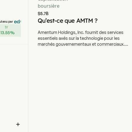
boursière
$5.7B
Qu’est-ce que AMTM ?
utenu par
1Y
Amentum Holdings, Inc. fournit des services
+
13.55
%
essentiels axés sur la technologie pour les
marchés gouvernementaux et commerciaux.
L'entreprise est basée à Chantilly, en Virginie, et
emploie actuellement 53 000 salariés à temps
plein. Elle a réalisé son introduction en bourse le
24 septembre 2024. L'entreprise propose une
gamme de compétences, notamment des
solutions en matière d'intelligence et de lutte
contre les menaces, de fusion et d'analyse des
données, d'ingénierie et d'intégration, de
solutions environnementales, de tests avancés,
de formation et de préparation opérationnelle,
ainsi que des solutions destinées aux citoyens.
Ses segments comprennent les solutions
numériques (DS) et les solutions mondiales

d'ingénierie (GES). Le segment DS propose des