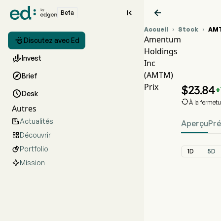


Beta
Accueil
Stock
AM


Amentum

Discutez avec Ed
Holdings
Grap

Invest
Inc
AMTM
(AMTM)

Brief
Ament
Prix
$
23.84


Desk

À la fermet
Autres
Actualités

Aperçu
Pré
Découvrir

Portfolio

1D
5D
Mission