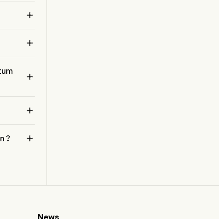
solutions numériques avancées et basées sur
les données, notamment des analyses

d'intelligence, le développement de systèmes
 
spatiaux, la cybersécurité et les technologies de
l'information de nouvelle génération destinées

au gouvernement fédéral et aux clients
commerciaux. Le segment GES propose des
solutions de remédiation environnementale à
ntum

grande échelle, des énergies propres, de
l'ingénierie de plateformes, de la maintenance et
 
de la gestion de la chaîne d'approvisionnement.


n ?
News