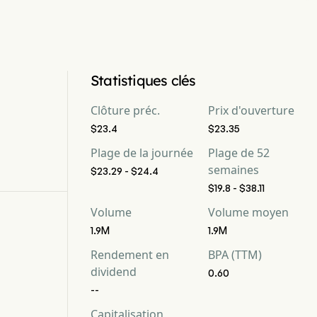
Statistiques clés
Clôture préc.
Prix d'ouverture
$23.4
$23.35
Plage de la journée
Plage de 52
semaines
$23.29 - $24.4
$19.8 - $38.11
Volume
Volume moyen
1.9M
1.9M
Rendement en
BPA (TTM)
dividend
0.60
--
Capitalisation