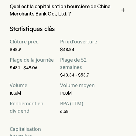
Quel est la capitalisation boursière de China

Merchants Bank Co., Ltd. ?
La capitalisation boursière actuelle de China Merchants Bank 
Statistiques clés
Co., Ltd. est de $223.4B
Clôture préc.
Prix d'ouverture
$48.9
$48.84
Plage de la journée
Plage de 52
semaines
$48.1 - $49.06
$43.34 - $53.7
Volume
Volume moyen
10.6M
14.0M
Rendement en
BPA (TTM)
dividend
6.58
--
Capitalisation