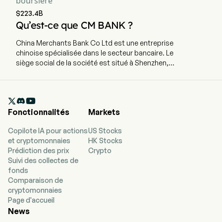
boursière
$223.4B
Qu’est-ce que CM BANK ?
China Merchants Bank Co Ltd est une entreprise
chinoise spécialisée dans le secteur bancaire. Le
siège social de la société est situé à Shenzhen,
dans la province du Guangdong, et elle emploie
actuellement 117 201 salariés à temps plein.
L'entreprise a effectué son introduction en

bourse le 9 avril 2002. China Merchants Bank Co
Fonctionnalités
Markets
Ltd est une société chinoise principalement
active dans le domaine bancaire. Elle exerce ses
Copilote IA pour actions
US Stocks
activités à travers trois segments. Le segment «
et cryptomonnaies
HK Stocks
Activités financières de gros » propose des
Prédiction des prix
Crypto
services financiers aux entreprises, aux
Suivi des collectes de
administrations publiques et aux
fonds
établissements financiers, notamment des
Comparaison de
services de prêt et de dépôt, de règlement et de
cryptomonnaies
gestion de trésorerie, de financement
Page d'accueil
commercial et d'activités offshore, de banque
News
d'investissement, d'emprunt, de rachat, de
conservation d'actifs et d'autres services. Le