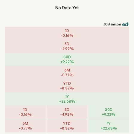
No Data Yet
Soutenu par
1D
-
0.16
%
5D
-
4.92
%
30D
+
9.22
%
6M
-
0.77
%
YTD
-
8.32
%
1Y
+
22.68
%
1D
5D
30D
-
0.16
%
-
4.92
%
+
9.22
%
6M
YTD
1Y
-
0.77
%
-
8.32
%
+
22.68
%