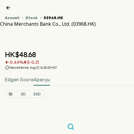

Accueil
Stock
03968.HK


China Merchants Bank Co., Ltd. (03968.HK)
Graphique du cours de l'action 03968.HK
CM BANK (03968.HK)
China Merchants Bank Co., Ltd.
HK$
48.68
-0.44
%
$
-0.21



Marché fermé: Aug 07, 16:00:00 HKT
Edgen Score
Aperçu
1D
5D
30D