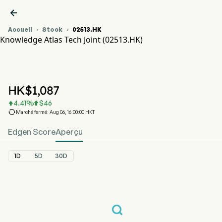

Accueil
Stock
02513.HK


Knowledge Atlas Tech Joint (02513.HK)
Graphique du cours de l'action 02513.HK
KNOWLEDGE ATLAS (02513.HK)
Knowledge Atlas Tech Joint
HK$
1,087
4.41
%
$
46



Marché fermé: Aug 06, 16:00:00 HKT
Edgen Score
Aperçu
1D
5D
30D