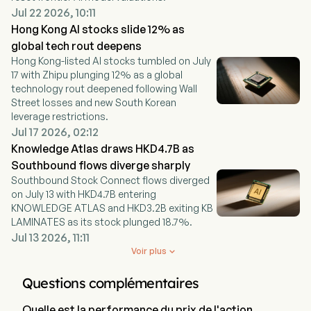
Jul 22 2026, 10:11
Hong Kong AI stocks slide 12% as
global tech rout deepens
Hong Kong-listed AI stocks tumbled on July
17 with Zhipu plunging 12% as a global
technology rout deepened following Wall
Street losses and new South Korean
leverage restrictions.
Jul 17 2026, 02:12
Knowledge Atlas draws HKD4.7B as
Southbound flows diverge sharply
Southbound Stock Connect flows diverged
on July 13 with HKD4.7B entering
KNOWLEDGE ATLAS and HKD3.2B exiting KB
LAMINATES as its stock plunged 18.7%.
Jul 13 2026, 11:11
Voir plus

Questions complémentaires
Quelle est la performance du prix de l'action