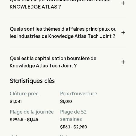

KNOWLEDGE ATLAS ?
Le prix actuel de KNOWLEDGE ATLAS est de $1,087, il a 
augmenté de 4.41% lors de la dernière journée de trading.
Quels sont les thèmes d'affaires principaux ou

les industries de Knowledge Atlas Tech Joint ?
Knowledge Atlas Tech Joint appartient à l'industrie 
Technology et le secteur est Information Technology
Quel est la capitalisation boursière de

Knowledge Atlas Tech Joint ?
La capitalisation boursière actuelle de Knowledge Atlas Tech 
Statistiques clés
Joint est de $240.5B
Clôture préc.
Prix d'ouverture
$1,041
$1,010
Plage de la journée
Plage de 52
semaines
$996.5 - $1,145
$116.1 - $2,980