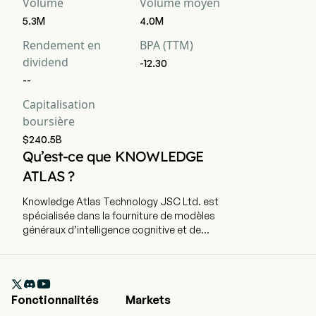
Volume
Volume moyen
5.3M
4.0M
Rendement en
BPA (TTM)
dividend
-12.30
--
Capitalisation
boursière
$240.5B
Qu’est-ce que KNOWLEDGE
ATLAS ?
Knowledge Atlas Technology JSC Ltd. est
spécialisée dans la fourniture de modèles
généraux d’intelligence cognitive et de
systèmes d’intelligence artificielle. Son siège
social est situé à Pékin, en Chine, et elle emploie
actuellement 883 salariés à temps plein.

L’entreprise a effectué son introduction en
Fonctionnalités
Markets
bourse le 8 janvier 2026. Elle exerce
principalement ses activités selon deux