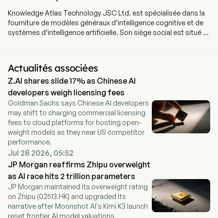
Knowledge Atlas Technology JSC Ltd. est spécialisée dans la
fourniture de modèles généraux d’intelligence cognitive et de
systèmes d’intelligence artificielle. Son siège social est situé à
Pékin, en Chine, et elle emploie actuellement 883 salariés à
temps plein. L’entreprise a effectué son introduction en bourse
le 8 janvier 2026. Elle exerce principalement ses activités selon
Actualités associées
deux segments : le segment « Déploiement sur site », qui
Z.AI shares slide 17% as Chinese AI
développe et fournit des services personnalisés liés aux
grands modèles, conformément aux instructions et besoins
developers weigh licensing fees
spécifiques des clients, sur l’infrastructure de ces derniers ; et
Goldman Sachs says Chinese AI developers
le segment « Déploiement basé sur le cloud », qui développe et
may shift to charging commercial licensing
fournit des services liés aux grands modèles hébergés dans le
fees to cloud platforms for hosting open-
cloud, via une infrastructure cloud. Les produits et services de
weight models as they near US competitor
l’entreprise sont principalement utilisés dans les domaines des
performance.
appareils intelligents, des technologies, de l’internet, des
Jul 28 2026, 05:52
services financiers, de la fabrication, de la vente au détail, de la
JP Morgan reaffirms Zhipu overweight
santé et d’autres secteurs. L’essentiel de ses activités se
as AI race hits 2 trillion parameters
déroule sur le marché national.
JP Morgan maintained its overweight rating
on Zhipu (02513.HK) and upgraded its
narrative after Moonshot AI's Kimi K3 launch
reset frontier AI model valuations.