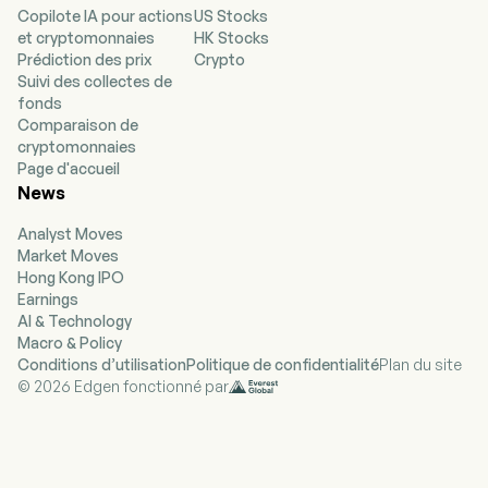
Copilote IA pour actions
US Stocks
segments : le segment « Déploiement sur site »,
et cryptomonnaies
HK Stocks
qui développe et fournit des services
Prédiction des prix
Crypto
personnalisés liés aux grands modèles,
Suivi des collectes de
conformément aux instructions et besoins
fonds
spécifiques des clients, sur l’infrastructure de
Comparaison de
ces derniers ; et le segment « Déploiement basé
cryptomonnaies
sur le cloud », qui développe et fournit des
Page d'accueil
services liés aux grands modèles hébergés dans
News
le cloud, via une infrastructure cloud. Les
produits et services de l’entreprise sont
Analyst Moves
principalement utilisés dans les domaines des
Market Moves
appareils intelligents, des technologies, de
Hong Kong IPO
l’internet, des services financiers, de la
Earnings
fabrication, de la vente au détail, de la santé et
AI & Technology
d’autres secteurs. L’essentiel de ses activités se
Macro & Policy
déroule sur le marché national.
Conditions d’utilisation
Politique de confidentialité
Plan du site
© 2026 Edgen fonctionné par