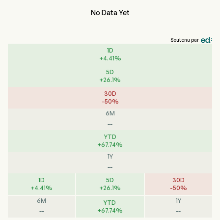
No Data Yet
Soutenu par
1D
+
4.41
%
5D
+
26.1
%
30D
-
50
%
6M
--
YTD
+
67.74
%
1Y
--
1D
5D
30D
+
4.41
%
+
26.1
%
-
50
%
6M
1Y
YTD
--
--
+
67.74
%