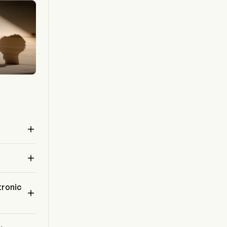
vente de produits d’entretien des sols et
d’accessoires associés. Ces produits sont
commercialisés sous les marques HOOVER,
DIRT DEVIL, VAX et ORECK, ou auprès de clients
OEM.


tronic
