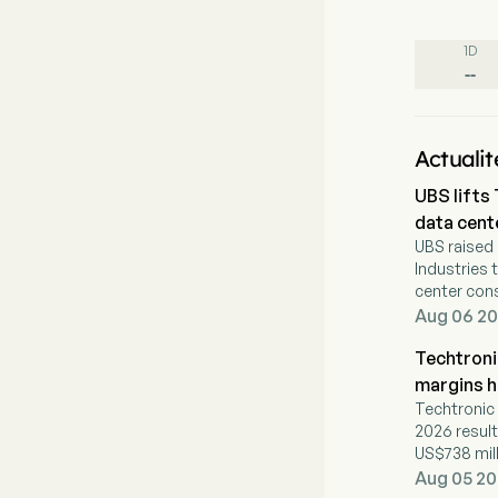
1D
--
Actualit
UBS lifts
data cen
UBS raised 
Industries 
center con
percent EP
Aug 06 20
Techtroni
margins h
Techtronic 
2026 result
US$738 mill
Aug 05 20