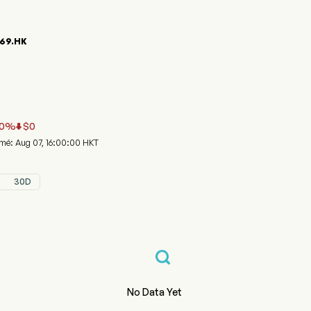
69.HK
phique du cours de l'action 00669.HK
HTRONIC IND (00669.HK)
tronic Industries Company Limited
0
%
$
0

rmé: Aug 07, 16:00:00 HKT
30D
No Data Yet