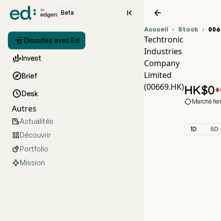


Beta
Accueil
Stock
006


Techtronic

Discutez avec Ed
Industries
Gra

Invest
Company
TEC
Limited

Brief
Tech
(00669.HK)
HK$
0


Desk

Marché fe
Autres
Actualités

1D
5D
Découvrir

Portfolio

Mission