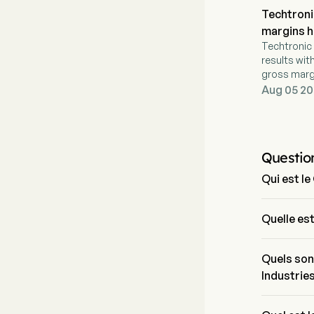
Techtronic
margins h
Techtronic 
results wit
gross marg
upgrades.
Aug 05 20
Questio
Qui est l
Mr. Steven 
Company Lim
Quelle es
Le prix act
dernière jo
Quels son
Industrie
Techtronic 
secteur est