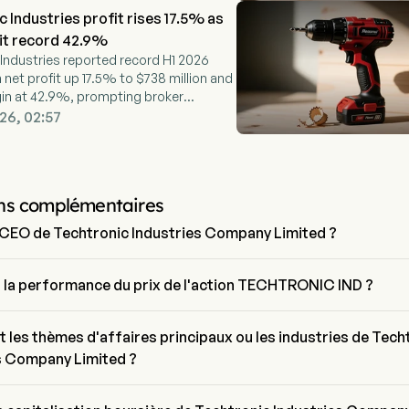
 Industries profit rises 17.5% as
it record 42.9%
Industries reported record H1 2026
h net profit up 17.5% to $738 million and
in at 42.9%, prompting broker
26, 02:57
ns complémentaires
e CEO de Techtronic Industries Company Limited ?
Richman est le Chief Executive Officer de Techtronic Industries 
ited, il a rejoint l'entreprise depuis 2024.
t la performance du prix de l'action TECHTRONIC IND ?
uel de TECHTRONIC IND est de $0, il a diminué de 0% lors de la 
urnée de trading.
t les thèmes d'affaires principaux ou les industries de Tech
s Company Limited ?
Industries Company Limited appartient à l'industrie Machinery et le 
 Industrials