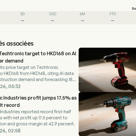
So
5D
30D
6M
YTD
--
--
--
--
és associées
 Techtronic target to HKD168 on AI
ter demand
its price target on Techtronic
to HKD168 from HKD148, citing AI data
struction demand and forecasting 18
S growth through 2028.
26, 05:32
c Industries profit jumps 17.5% as
it record
Industries reported record first-half
s with net profit up 17.5 percent to
ion and gross margin at 42.9 percent.
26, 02:58