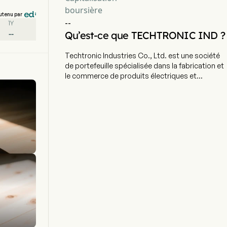
boursière
utenu par
--
1Y
--
Qu’est-ce que TECHTRONIC IND ?
Techtronic Industries Co., Ltd. est une société
de portefeuille spécialisée dans la fabrication et
le commerce de produits électriques et
électroniques. L’entreprise emploie 47 539
salariés à plein temps. Elle opère principalement
via deux segments d’activité. Le segment «
Équipements électroportatifs » se concentre
essentiellement sur la vente d’outils
électroportatifs, d’accessoires pour outils
électroportatifs, de produits pour l’extérieur et
d’accessoires associés. Ses équipements
électroportatifs sont commercialisés sous les
marques MILWAUKEE, EMPIRE, AEG, RYOBI,
HOMELITE, Imperial Blades, STILETTO et HART,
ou auprès de clients fabricants d’équipements
d’origine (OEM). Le segment « Entretien des sols
et nettoyage » se consacre principalement à la