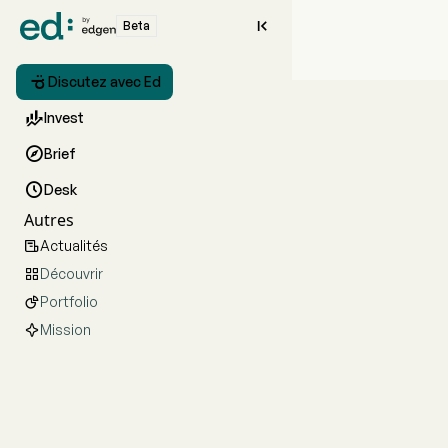

Beta

Discutez avec Ed

Invest

Brief

Desk
Autres
Actualités

Découvrir

Portfolio

Mission