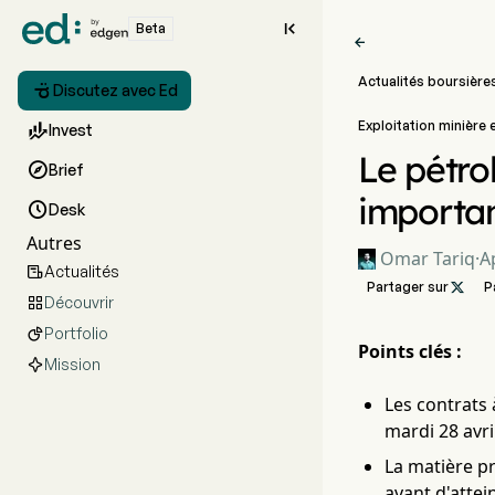

Beta

Actualités boursière

Discutez avec Ed
Exploitation minière

Invest
Le pétro

Brief
importan

Desk
Autres
Omar Tariq
·
A
Actualités

Partager sur

P
Découvrir

Portfolio

Points clés :
Mission
Les contrats 
mardi 28 avri
La matière pr
avant d'attei