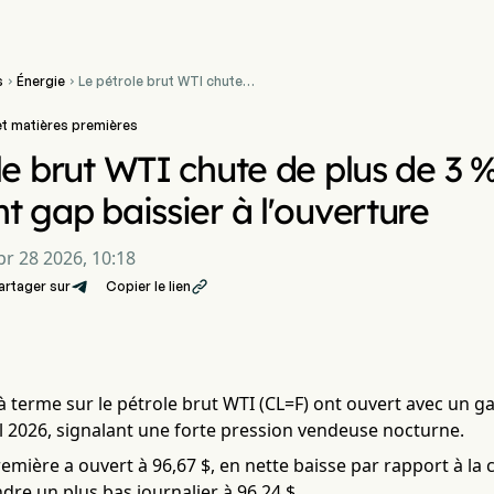
s
Énergie
Le pétrole brut WTI chute


de plus de 3 % après un
important gap baissier à
 et matières premières
l'ouverture
le brut WTI chute de plus de 3 
t gap baissier à l'ouverture
pr 28 2026, 10:18
artager sur
Copier le lien

à terme sur le pétrole brut WTI (CL=F) ont ouvert avec un gap 
l 2026, signalant une forte pression vendeuse nocturne.
emière a ouvert à 96,67 $, en nette baisse par rapport à la 
ndre un plus bas journalier à 96,24 $.