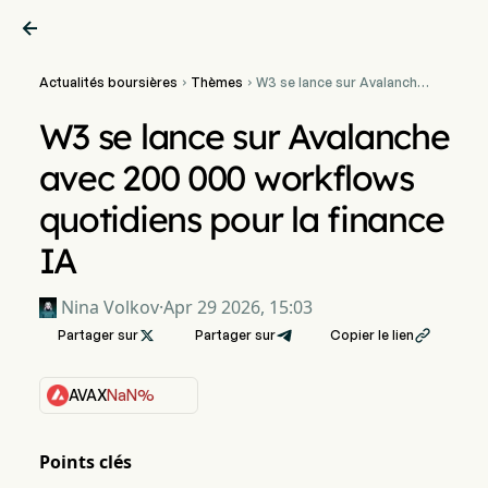

Actualités boursières
Thèmes
W3 se lance sur Avalanche


avec 200 000 workflows
quotidiens pour la finance
W3 se lance sur Avalanche
IA
avec 200 000 workflows
quotidiens pour la finance
IA
Nina Volkov
·
Apr 29 2026, 15:03
Partager sur

Partager sur
Copier le lien

AVAX
NaN%
Points clés