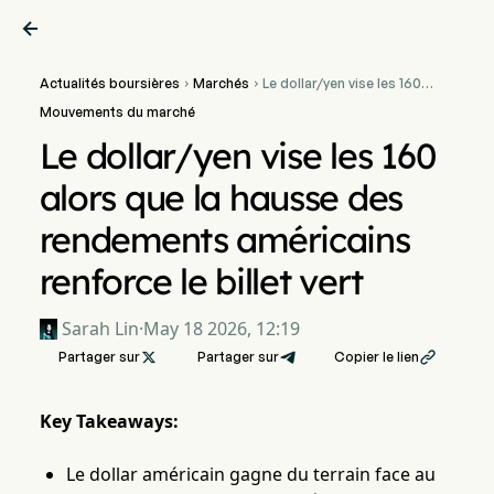

Actualités boursières
Marchés
Le dollar/yen vise les 160


alors que la hausse des
Mouvements du marché
rendements américains
renforce le billet vert
Le dollar/yen vise les 160
alors que la hausse des
rendements américains
renforce le billet vert
Sarah Lin
·
May 18 2026, 12:19
Partager sur

Partager sur
Copier le lien

Key Takeaways:
Le dollar américain gagne du terrain face au