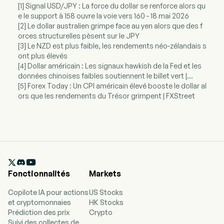
[1] Signal USD/JPY : La force du dollar se renforce alors qu
e le support à 158 ouvre la voie vers 160 - 18 mai 2026
[2] Le dollar australien grimpe face au yen alors que des f
orces structurelles pèsent sur le JPY
[3] Le NZD est plus faible, les rendements néo-zélandais s
ont plus élevés
[4] Dollar américain : Les signaux hawkish de la Fed et les
données chinoises faibles soutiennent le billet vert |...
[5] Forex Today : Un CPI américain élevé booste le dollar al
ors que les rendements du Trésor grimpent | FXStreet

Fonctionnalités
Markets
Copilote IA pour actions
US Stocks
et cryptomonnaies
HK Stocks
Prédiction des prix
Crypto
Suivi des collectes de