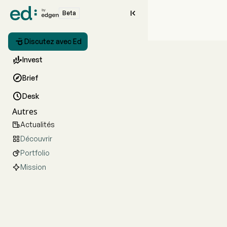

Beta

Discutez avec Ed

Invest

Brief

Desk
Autres
Actualités

Découvrir

Portfolio

Mission