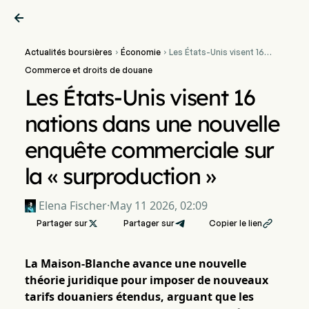

Actualités boursières
Économie
Les États-Unis visent 16


nations dans une nouvelle
Commerce et droits de douane
enquête commerciale sur
la « surproduction »
Les États-Unis visent 16
nations dans une nouvelle
enquête commerciale sur
la « surproduction »
Elena Fischer
·
May 11 2026, 02:09
Partager sur

Partager sur
Copier le lien

La Maison-Blanche avance une nouvelle
théorie juridique pour imposer de nouveaux
tarifs douaniers étendus, arguant que les