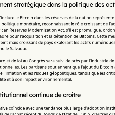
nt stratégique dans la politique des act
'inclure le Bitcoin dans les réserves de la nation représe
a politique monétaire, reconnaissant le rôle croissant de l'
rican Reserves Modernization Act, s'il est promulgué, ord
dre pour l'acquisition et la détention de Bitcoins. Cette me
int mais croissant de pays explorant les actifs numériques
nd le Salvador.
ojet de loi au Congrès sera suivi de près par l'industrie de l
itionnelles. Les partisans soutiennent que l'ajout du Bitcoi
e l'inflation et les risques géopolitiques, tandis que les cr
ilité et à son impact environnemental.
stitutionnel continue de croître
slative coïncide avec une tendance plus large d'adoption insti
à de l'achat récent du fonds de l'État de l'Ohio, d'autres gr