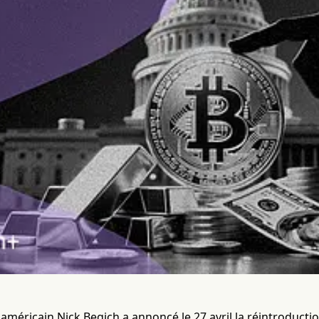
américain Nick Begich a annoncé le 27 avril la réintroductio