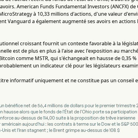
avoirs. American Funds Fundamental Investors (ANCFX) de
MicroStrategy à 10,33 millions d'actions, d'une valeur d'envi
ment Vanguard a également augmenté ses avoirs en actions 
itutionnel croissant fournit un contexte favorable à la légis
nnelle est de plus en plus à l'aise avec l'exposition au marc
u Bitcoin comme MSTR, qui s'échangeait en hausse de 0,35 %
probablement un indicateur clé pour les législateurs examina
à titre informatif uniquement et ne constitue pas un conseil 
un bénéfice net de 56,4 millions de dollars pour le premier trimestre
n hausse alors que le fonds de l'État de l'Ohio porte sa participation 
nforce au-dessus de 114,00 suite à la proposition de trêve iranienne
 américain aujourd'hui : les contrats à terme sur le Dow et le S&P 50
s-Unis et l'Iran stagnent ; le Brent grimpe au-dessus de 108 $