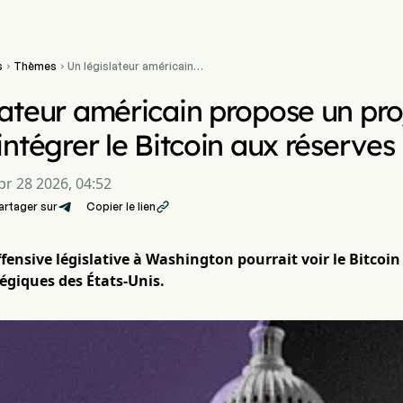
s
Thèmes
Un législateur américain


propose un projet de loi
pour 2026 visant à intégrer
lateur américain propose un proj
le Bitcoin aux réserves
nationales
 intégrer le Bitcoin aux réserves
pr 28 2026, 04:52
artager sur
Copier le lien

fensive législative à Washington pourrait voir le Bitcoi
tégiques des États-Unis.