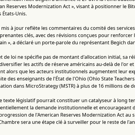
can Reserves Modernization Act », visant à positionner le B
s États-Unis.
oi mis à jour reflète les commentaires du comité des service
 prenantes clés, avec des révisions conçues pour renforcer l
cain », a déclaré un porte-parole du représentant Begich 
t de loi ne spécifie pas de montant d'allocation initial, sa r
diversifier les actifs de réserve américains au-delà de l'or e
ient alors que les acteurs institutionnels augmentent leur ex
aite des enseignants de l'État de l'Ohio (Ohio State Teach
pation dans MicroStrategy (MSTR) à plus de 16 millions de do
ce texte législatif pourrait constituer un catalyseur à long te
tiellement la demande institutionnelle et encourageant d'
rogression de l'American Reserves Modernization Act au se
 Chambre sera une étape clé à surveiller pour le reste de l'a