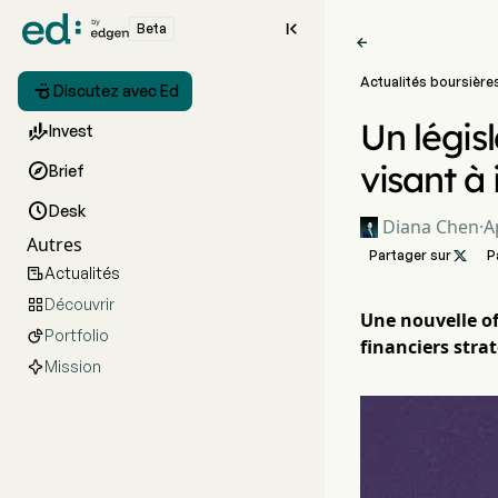

Beta

Actualités boursière

Discutez avec Ed
Un légis

Invest
visant à

Brief

Desk
Diana Chen
·
A
Autres
Partager sur

P
Actualités

Découvrir

Une nouvelle of
Portfolio

financiers stra
Mission