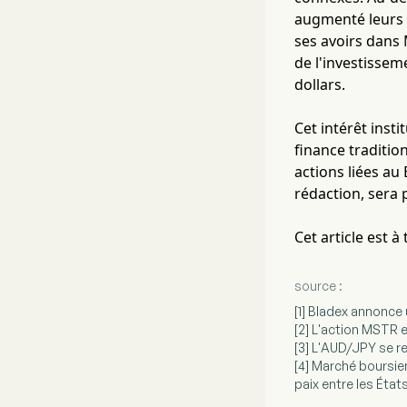
augmenté leurs 
ses avoirs dans 
de l'investisse
dollars.
Cet intérêt inst
finance traditio
actions liées a
rédaction, sera 
Cet article est 
source :
[1] Bladex annonce 
[2] L'action MSTR e
[3] L'AUD/JPY se re
[4] Marché boursier
paix entre les État