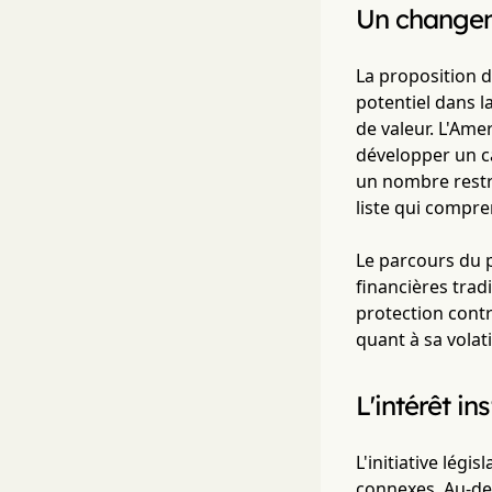
Un changeme
La proposition d
potentiel dans l
de valeur. L'Ame
développer un ca
un nombre restre
liste qui compre
Le parcours du pr
financières trad
protection contr
quant à sa volat
L'intérêt in
L'initiative légi
connexes. Au-del