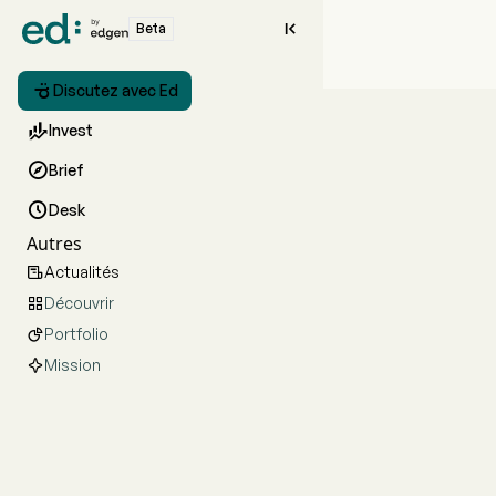

Beta

Discutez avec Ed

Invest

Brief

Desk
Autres
Actualités

Découvrir

Portfolio

Mission