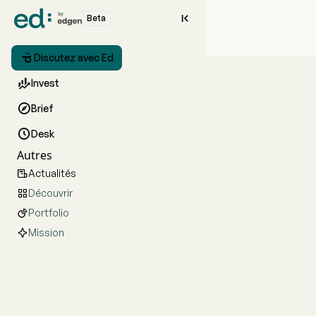

Beta

Discutez avec Ed

Invest

Brief

Desk
Autres
Actualités

Découvrir

Portfolio

Mission