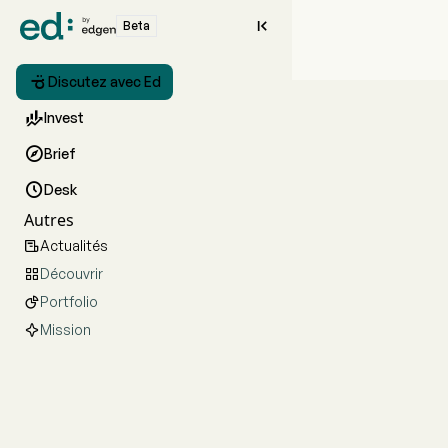

Beta

Discutez avec Ed

Invest

Brief

Desk
Autres
Actualités

Découvrir

Portfolio

Mission