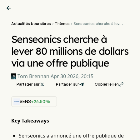

Actualités boursières
Thèmes
Senseonics cherche à lever


80 millions de dollars via
une offre publique
Senseonics cherche à
lever 80 millions de dollars
via une offre publique
Tom Brennan
·
Apr 30 2026, 20:15
Partager sur

Partager sur
Copier le lien

SENS
+26.50%
Key Takeaways
Senseonics a annoncé une offre publique de