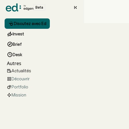

Beta

Discutez avec Ed

Invest

Brief

Desk
Autres
Actualités

Découvrir

Portfolio

Mission