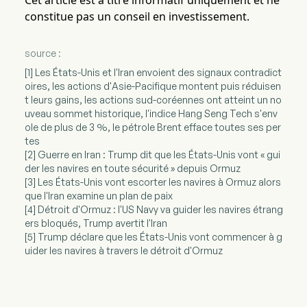
Cet article est à titre informatif uniquement et ne
constitue pas un conseil en investissement.
source :
[1] Les États-Unis et l'Iran envoient des signaux contradict
oires, les actions d'Asie-Pacifique montent puis réduisen
t leurs gains, les actions sud-coréennes ont atteint un no
uveau sommet historique, l'indice Hang Seng Tech s'env
ole de plus de 3 %, le pétrole Brent efface toutes ses per
tes
[2] Guerre en Iran : Trump dit que les États-Unis vont « gui
der les navires en toute sécurité » depuis Ormuz
[3] Les États-Unis vont escorter les navires à Ormuz alors
que l'Iran examine un plan de paix
[4] Détroit d'Ormuz : l'US Navy va guider les navires étrang
ers bloqués, Trump avertit l'Iran
[5] Trump déclare que les États-Unis vont commencer à g
uider les navires à travers le détroit d'Ormuz