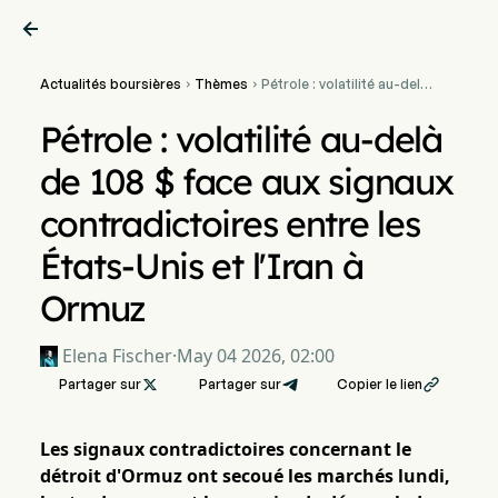

Actualités boursières
Thèmes
Pétrole : volatilité au-delà


de 108 $ face aux signaux
contradictoires entre les
Pétrole : volatilité au-delà
États-Unis et l'Iran à
Ormuz
de 108 $ face aux signaux
contradictoires entre les
États-Unis et l'Iran à
Ormuz
Elena Fischer
·
May 04 2026, 02:00
Partager sur

Partager sur
Copier le lien

Les signaux contradictoires concernant le
détroit d'Ormuz ont secoué les marchés lundi,