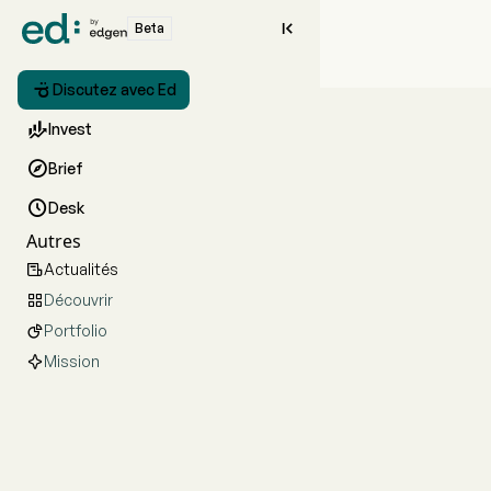

Beta

Discutez avec Ed

Invest

Brief

Desk
Autres
Actualités

Découvrir

Portfolio

Mission