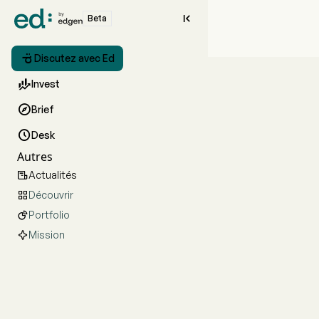

Beta

Discutez avec Ed

Invest

Brief

Desk
Autres
Actualités

Découvrir

Portfolio

Mission