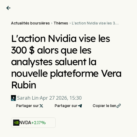

Actualités boursières
Thèmes
L'action Nvidia vise les 300


$ alors que les analystes
saluent la nouvelle
L'action Nvidia vise les
plateforme Vera Rubin
300 $ alors que les
analystes saluent la
nouvelle plateforme Vera
Rubin
Sarah Lin
·
Apr 27 2026, 15:30
Partager sur

Partager sur
Copier le lien

NVDA
+2.17%