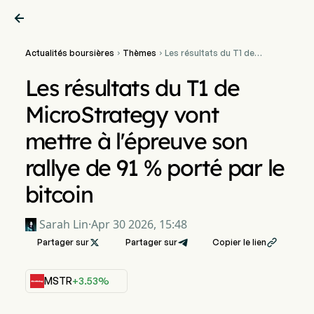

Actualités boursières
Thèmes
Les résultats du T1 de


MicroStrategy vont mettre
à l'épreuve son rallye de 91
Les résultats du T1 de
% porté par le bitcoin
MicroStrategy vont
mettre à l'épreuve son
rallye de 91 % porté par le
bitcoin
Sarah Lin
·
Apr 30 2026, 15:48
Partager sur

Partager sur
Copier le lien

MSTR
+3.53%