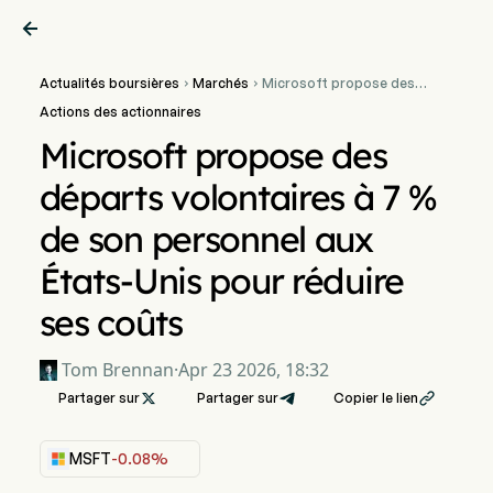

Actualités boursières
Marchés
Microsoft propose des


départs volontaires à 7 %
Actions des actionnaires
de son personnel aux
États-Unis pour réduire
Microsoft propose des
ses coûts
départs volontaires à 7 %
de son personnel aux
États-Unis pour réduire
ses coûts
Tom Brennan
·
Apr 23 2026, 18:32
Partager sur

Partager sur
Copier le lien

MSFT
-0.08%