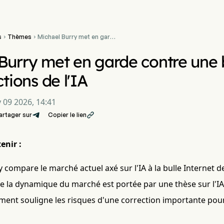
s
Thèmes
Michael Burry met en garde


contre une bulle de type
1999 sur les actions de l'IA
Burry met en garde contre une 
ctions de l'IA
 09 2026, 14:41
artager sur
Copier le lien

enir :
 compare le marché actuel axé sur l'IA à la bulle Internet d
ue la dynamique du marché est portée par une thèse sur l'I
ement souligne les risques d'une correction importante pou