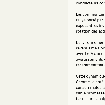
conducteurs con
Les commentaires
rallye porté par
exposant les inv
rotation des act
L'environnement 
revenus mais por
avec l'« IA » peu
avertissements d
récemment fait c
Cette dynamique
Comme l'a noté B
consommateurs o
sur la promesse 
base d'une analys