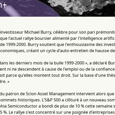
'investisseur Michael Burry, célèbre pour son pari prémoni
que l'actuel rallye boursier alimenté par l'intelligence artif
t de 1999-2000. Burry soutient que l'enthousiasme des invest
onomiques, créant un cycle d'auto-entretien de hausse des
 dans les derniers mois de la bulle 1999-2000 », a déclaré Bur
ent ni ne descendent à cause de l'emploi ou de la confian
it parce qu'elles montent tout droit. Sur la base d'une thè
re. »
 du patron de Scion Asset Management intervient alors que 
 sommets historiques. L'S&P 500 a clôturé à un nouveau so
lphia Semiconductor a bondi de plus de 10 % cette semaine 
5 %. Le rallye s'est concentré sur une poignée d'entreprise