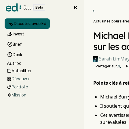

Beta

Actualités boursière

Discutez avec Ed
Michael 

Invest
sur les a

Brief

Desk
Sarah Lin
·
May
Autres
Partager sur

P
Actualités

Découvrir

Points clés à ret
Portfolio

Mission
Michael Burry
Il soutient q
Cet avertiss
surévaluées.