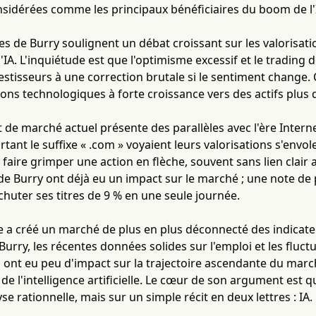
sidérées comme les principaux bénéficiaires du boom de l'
 de Burry soulignent un débat croissant sur les valorisati
 l'IA. L'inquiétude est que l'optimisme excessif et le tradi
estisseurs à une correction brutale si le sentiment change.
ions technologiques à forte croissance vers des actifs plus 
de marché actuel présente des parallèles avec l'ère Intern
tant le suffixe « .com » voyaient leurs valorisations s'envol
t faire grimper une action en flèche, souvent sans lien clair a
e Burry ont déjà eu un impact sur le marché ; une note de p
huter ses titres de 9 % en une seule journée.
 a créé un marché de plus en plus déconnecté des indicate
urry, les récentes données solides sur l'emploi et les fluct
nt eu peu d'impact sur la trajectoire ascendante du marc
de l'intelligence artificielle. Le cœur de son argument est q
e rationnelle, mais sur un simple récit en deux lettres : IA.