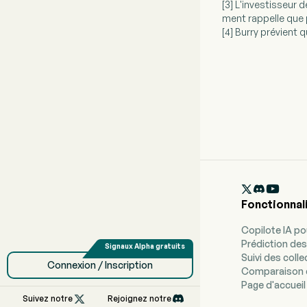
[3] L'investisseur 
ment rappelle que p
[4] Burry prévient q

Fonctionnal
Copilote IA p
Prédiction des
Suivi des coll
Connexion / Inscription
Comparaison 
Page d'accueil

Suivez notre
Rejoignez notre