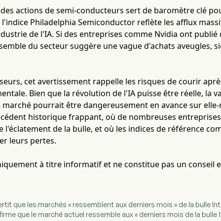
des actions de semi-conducteurs sert de baromètre clé pou
 l'indice Philadelphia Semiconductor reflète les afflux massi
ndustrie de l'IA. Si des entreprises comme Nvidia ont publié d
nsemble du secteur suggère une vague d'achats aveugles, si
sseurs, cet avertissement rappelle les risques de courir apr
ntale. Bien que la révolution de l'IA puisse être réelle, la v
le marché pourrait être dangereusement en avance sur elle
écédent historique frappant, où de nombreuses entreprise
s de l'éclatement de la bulle, et où les indices de référence
er leurs pertes.
uniquement à titre informatif et ne constitue pas un conseil 
vertit que les marchés « ressemblent aux derniers mois » de la bulle In
ffirme que le marché actuel ressemble aux « derniers mois de la bulle