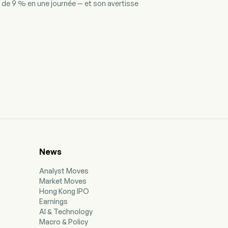
'IA de 9 % en une journée — et son avertisse
News
Analyst Moves
Market Moves
Hong Kong IPO
Earnings
AI & Technology
Macro & Policy