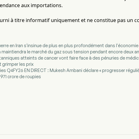
pendance aux importations.
fourni à titre informatif uniquement et ne constitue pas un c
 guerre en Iran s'insinue de plus en plus profondément dans l'économi
ran maintiendra le marché du gaz sous tension pendant encore deux ans
ritanniques atteints de cancer vont faire face à des pénuries de méd
it grimper les prix
tries Q4FY26 EN DIRECT : Mukesh Ambani déclare « progresser réguliè
6 971 crore de roupies