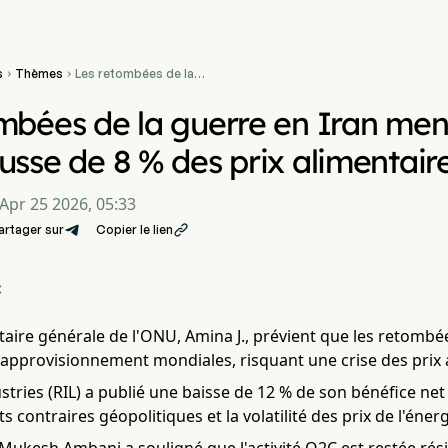
s
Thèmes
Les retombées de la


guerre en Iran menacent
l'Afrique d'une hausse de 8
mbées de la guerre en Iran men
% des prix alimentaires
usse de 8 % des prix alimentair
Apr 25 2026, 05:33
artager sur
Copier le lien

:
taire générale de l'ONU, Amina J., prévient que les retombé
'approvisionnement mondiales, risquant une crise des prix 
stries (RIL) a publié une baisse de 12 % de son bénéfice net
ts contraires géopolitiques et la volatilité des prix de l'énerg