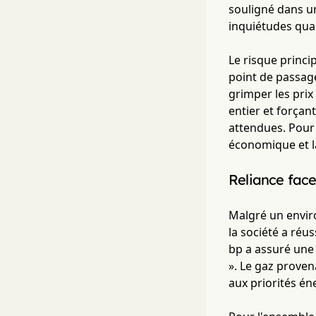
souligné dans un
inquiétudes quan
Le risque princ
point de passag
grimper les prix
entier et forçan
attendues. Pour 
économique et la
Reliance face
Malgré un enviro
la société a réus
bp a assuré une 
». Le gaz proven
aux priorités én