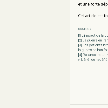
et une forte dé
Cet article est 
source :
[1] L'impact de la
[2] La guerre en I
[3] Les patients b
la guerre en Iran fa
[4] Reliance Indus
», bénéfice net à 1