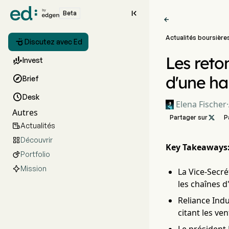

Beta

Actualités boursière

Discutez avec Ed
Les reto

Invest
d'une ha

Brief

Desk
Elena Fischer
·
Autres
Partager sur

P
Actualités

Découvrir

Key Takeaways
Portfolio

Mission
La Vice-Secré
les chaînes d
Reliance Indu
citant les ven