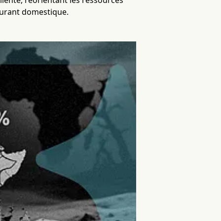
liente, réorientant les ressources
burant domestique.