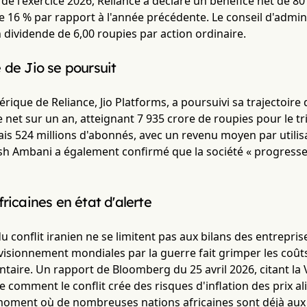
de l'exercice 2026, Reliance a déclaré un bénéfice net de 80
16 % par rapport à l'année précédente. Le conseil d'admini
ividende de 6,00 roupies par action ordinaire.
 de Jio se poursuit
ique de Reliance, Jio Platforms, a poursuivi sa trajectoire
 net sur un an, atteignant 7 935 crore de roupies pour le t
s 524 millions d'abonnés, avec un revenu moyen par utilisa
h Ambani a également confirmé que la société « progresse 
ricaines en état d'alerte
 conflit iranien ne se limitent pas aux bilans des entrepris
isionnement mondiales par la guerre fait grimper les coûts
entaire. Un rapport de Bloomberg du 25 avril 2026, citant la
ue comment le conflit crée des risques d'inflation des prix al
moment où de nombreuses nations africaines sont déjà aux 