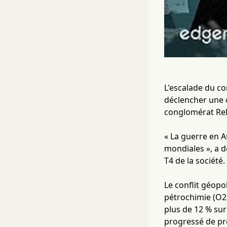
L'escalade du co
déclencher une c
conglomérat Reli
« La guerre en A
mondiales », a 
T4 de la société.
Le conflit géopo
pétrochimie (O2C
plus de 12 % sur
progressé de prè