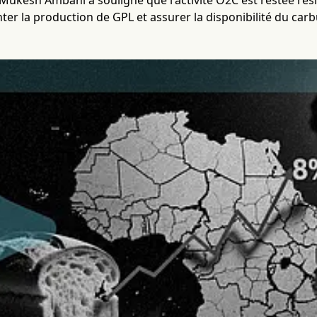
Mukesh Ambani a souligné que l'activité O2C est restée rési
er la production de GPL et assurer la disponibilité du car