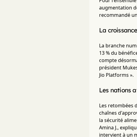
Pour l'ensemble 
augmentation de 
recommandé un d
La croissance
La branche numér
13 % du bénéfice
compte désormai
président Mukes
Jio Platforms ».
Les nations af
Les retombées du
chaînes d'approv
la sécurité alim
Amina J., expliq
intervient à un 