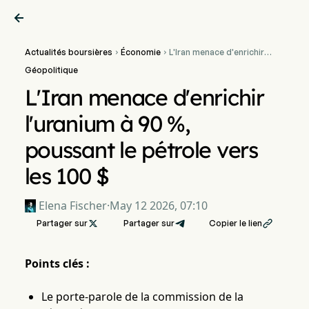

Actualités boursières
Économie
L'Iran menace d'enrichir


l'uranium à 90 %,
Géopolitique
poussant le pétrole vers
les 100 $
L'Iran menace d'enrichir
l'uranium à 90 %,
poussant le pétrole vers
les 100 $
Elena Fischer
·
May 12 2026, 07:10
Partager sur

Partager sur
Copier le lien

Points clés :
Le porte-parole de la commission de la