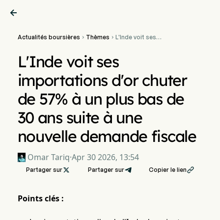

Actualités boursières
Thèmes
L'Inde voit ses


importations d'or chuter
de 57% à un plus bas de
L'Inde voit ses
30 ans suite à une nouvelle
demande fiscale
importations d'or chuter
de 57% à un plus bas de
30 ans suite à une
nouvelle demande fiscale
Omar Tariq
·
Apr 30 2026, 13:54
Partager sur

Partager sur
Copier le lien

Points clés :