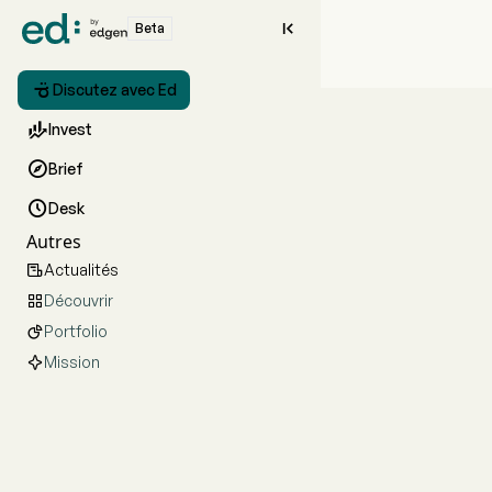

Beta

Discutez avec Ed

Invest

Brief

Desk
Autres
Actualités

Découvrir

Portfolio

Mission