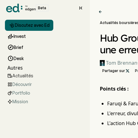

Beta

Actualités boursière

Discutez avec Ed
Hub Grou

Invest
une erre

Brief

Desk
Tom Brennan
Autres
Partager sur

P
Actualités

Découvrir

Points clés :
Portfolio

Mission
Faruqi & Far
L'erreur, divu
L'action Hub 