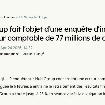
s
Thèmes
Hub Group fait l'objet


d'une enquête
d'investisseurs après une
p fait l'objet d'une enquête d'i
erreur comptable de 77
millions de dollars
ur comptable de 77 millions de d
·
Apr 24 2026, 14:32
artager sur
Copier le lien

uqi, LLP enquête sur Hub Group concernant une erreur compt
lguée le 6 février, a entraîné le retraitement des résultats fi
Group a chuté jusqu'à 25 % en séance après la divulgation in