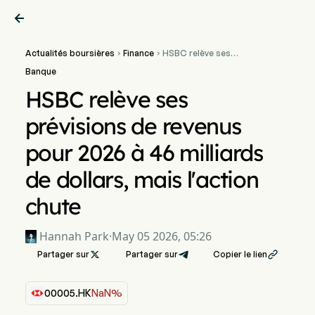

Actualités boursières
Finance
HSBC relève ses


prévisions de revenus pour
Banque
2026 à 46 milliards de
dollars, mais l'action chute
HSBC relève ses
prévisions de revenus
pour 2026 à 46 milliards
de dollars, mais l'action
chute
Hannah Park
·
May 05 2026, 05:26
Partager sur

Partager sur
Copier le lien

00005.HK
NaN%