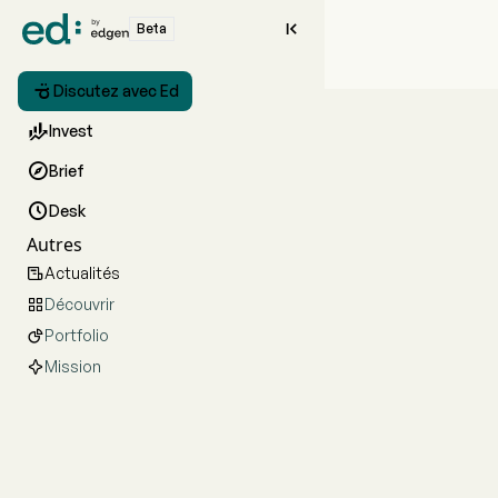

Beta

Discutez avec Ed

Invest

Brief

Desk
Autres
Actualités

Découvrir

Portfolio

Mission